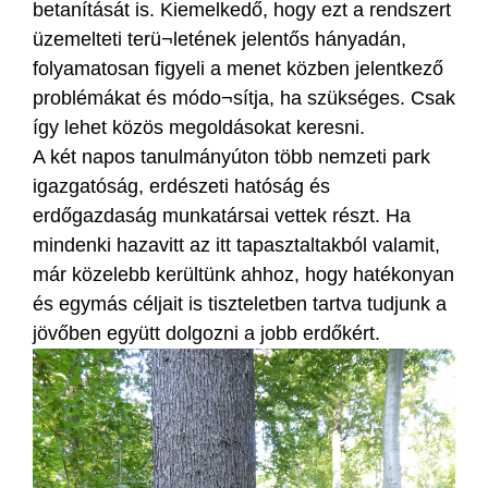
betanítását is. Kiemelkedő, hogy ezt a rendszert
üzemelteti terü¬letének jelentős hányadán,
folyamatosan figyeli a menet közben jelentkező
problémákat és módo¬sítja, ha szükséges. Csak
így lehet közös megoldásokat keresni.
A két napos tanulmányúton több nemzeti park
igazgatóság, erdészeti hatóság és
erdőgazdaság munkatársai vettek részt. Ha
mindenki hazavitt az itt tapasztaltakból valamit,
már közelebb kerültünk ahhoz, hogy hatékonyan
és egymás céljait is tiszteletben tartva tudjunk a
jövőben együtt dolgozni a jobb erdőkért.