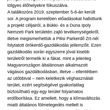
tölgyes élőhelyekre fókuszálva.
A találkozóra 2019. szeptember 5-6-án került
sor. A program keretében előadásokat hallottunk
a projekt céljairól, a Bükki- és a Duna Ipoly
Nemzeti Park területén zajló tevékenységekről,
illetve megismerhettük a Pilisi Parkerdő Zrt-nél
folytatott örökerdő-gazdálkodás jellemzőit. Ezen
gazdálkodás során egyszerre jóval kisebb
területről termelik ki a fákat, mint a jelenleg
Magyarországon általánosan alkalmazott
vágásos gazdálkodásban, illetve – ellentétben
az utóbbival – nem keletkezik véghasználati
terület, ezért segítségével gyakorlatilag
biztosítható egy-egy terület folyamatos
erdőborítása. Ez amellett, hogy a klímaváltozás
miatti általános fölmelegedés mellett is