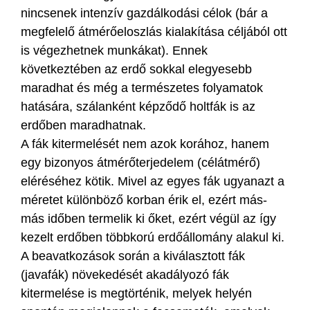
nincsenek intenzív gazdálkodási célok (bár a
megfelelő átmérőeloszlás kialakítása céljából ott
is végezhetnek munkákat). Ennek
következtében az erdő sokkal elegyesebb
maradhat és még a természetes folyamatok
hatására, szálanként képződő holtfák is az
erdőben maradhatnak.
A fák kitermelését nem azok korához, hanem
egy bizonyos átmérőterjedelem (célátmérő)
eléréséhez kötik. Mivel az egyes fák ugyanazt a
méretet különböző korban érik el, ezért más-
más időben termelik ki őket, ezért végül az így
kezelt erdőben többkorú erdőállomány alakul ki.
A beavatkozások során a kiválasztott fák
(javafák) növekedését akadályozó fák
kitermelése is megtörténik, melyek helyén