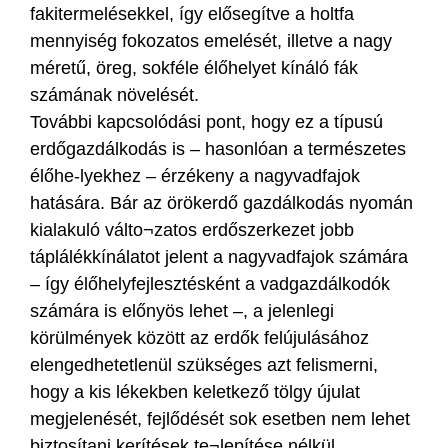
fakitermelésekkel, így elősegítve a holtfa
mennyiség fokozatos emelését, illetve a nagy
méretű, öreg, sokféle élőhelyet kínáló fák
számának növelését.
További kapcsolódási pont, hogy ez a típusú
erdőgazdálkodás is – hasonlóan a természetes
élőhe-lyekhez – érzékeny a nagyvadfajok
hatására. Bár az örökerdő gazdálkodás nyomán
kialakuló válto¬zatos erdőszerkezet jobb
táplálékkínálatot jelent a nagyvadfajok számára
– így élőhelyfejlesztésként a vadgazdálkodók
számára is előnyös lehet –, a jelenlegi
körülmények között az erdők felújulásához
elengedhetetlenül szükséges azt felismerni,
hogy a kis lékekben keletkező tölgy újulat
megjelenését, fejlődését sok esetben nem lehet
biztosítani kerítések te¬lepítése nélkül.