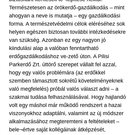
Természetesen az örökerdő-gazdálkodás – mint
ahogyan a neve is mutatja – egy gazdálkodási
forma. A természetvédelmi célok eléréséhez sok
helyen egészen biztosan további intézkedésekre
van szükség. Azonban ez egy nagyon jó
kiindulási alap a valóban fenntartható
erdőgazdálkodáshoz ve-zető úton. A Pilisi
Parkerdő Zrt. úttörő szerepet vállalt fel azzal,
hogy egy valós problémára (az erdőkkel
szemben támasztott sokrétű követelményeknek
való megfelelés) próbál valós választ adni – a
szakmai tudása felhasználásával. Hogy hajlandó
volt egy máshol már működő rendszert a hazai
viszonyokhoz adaptálni, valamint az új módszer
alkalmazásához megteremteni a feltételeket –
bele¬értve saját kollégáinak átképzését,