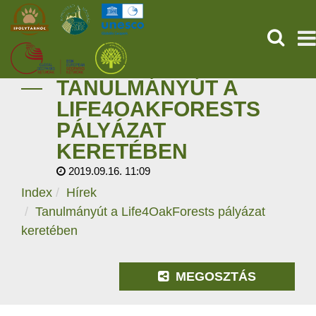
KERESÉ
TANULMÁNYÚT A
KEZDŐOLDAL
LIFE4OAKFORESTS
PÁLYÁZAT
ŐSVILÁGI POMPEJI
KERETÉBEN
SZOLGÁLTATÁSOK
2019.09.16. 11:09
Index
Hírek
PROGRAMOK
Tanulmányút a Life4OakForests pályázat
keretében
HÍREK
RÓLUNK
MEGOSZTÁS
ONLINE JEGYVÁSÁRLÁS