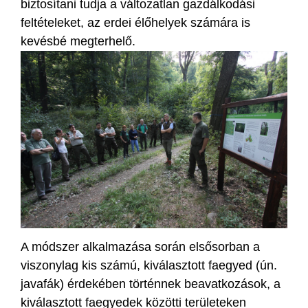
biztosítani tudja a változatlan gazdálkodási
feltételeket, az erdei élőhelyek számára is
kevésbé megterhelő.
A módszer alkalmazása során elsősorban a
viszonylag kis számú, kiválasztott faegyed (ún.
javafák) érdekében történnek beavatkozások, a
kiválasztott faegyedek közötti területeken