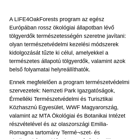
A LIFE4OakForests program az egész
Európában rossz ökológiai állapotban lévő
tölgyerdők termé­szetességén szeretne javítani:
olyan természetvédelmi kezelési módszerek
kidolgozását tűzte ki cé­lul, amelyekkel a
természetes állapotú tölgyerdők, valamint azok
belső folyamatai helyreállíthatók.
Ennek megfelelően a program természetvédelmi
szervezetek: Nemzeti Park Igazgatóságok,
Érmelléki Természetvédelmi és Turisztikai
Közhasznú Egyesület, WWF Magyarország,
valamint az MTA Ökológiai és Botanikai Intézet
részvételével és az olaszországi Emilia-
Romagna tartomány Termé¬szet- és