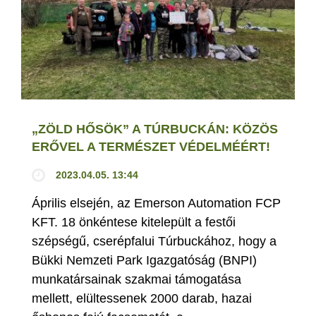
„ZÖLD HŐSÖK” A TÚRBUCKÁN: KÖZÖS
ERŐVEL A TERMÉSZET VÉDELMÉÉRT!
2023.04.05. 13:44
Április elsején, az Emerson Automation FCP
KFT. 18 önkéntese kitelepült a festői
szépségű, cserépfalui Túrbuckához, hogy a
Bükki Nemzeti Park Igazgatóság (BNPI)
munkatársainak szakmai támogatása
mellett, elültessenek 2000 darab, hazai