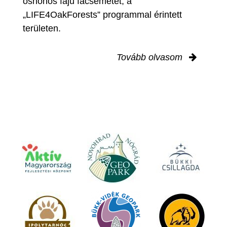
őshonos fajú facsemetét, a
„LIFE4OakForests” programmal érintett
területen.
Tovább olvasom