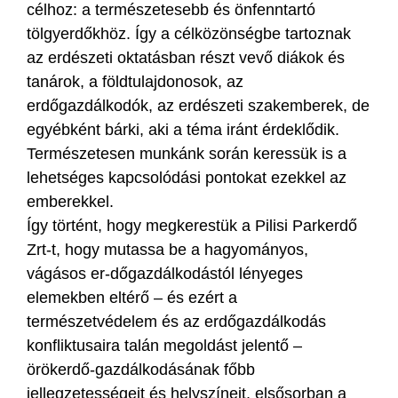
célhoz: a természetesebb és önfenntartó
tölgyerdőkhöz. Így a célközönségbe tartoznak
az erdészeti oktatásban részt vevő diákok és
tanárok, a földtulajdonosok, az
erdőgazdálkodók, az erdészeti szakemberek, de
egyébként bárki, aki a téma iránt érdeklődik.
Természetesen munkánk során keressük is a
lehetséges kapcsolódási pontokat ezekkel az
emberekkel.
Így történt, hogy megkerestük a Pilisi Parkerdő
Zrt-t, hogy mutassa be a hagyományos,
vágásos er-dőgazdálkodástól lényeges
elemekben eltérő – és ezért a
természetvédelem és az erdőgazdálkodás
konfliktusaira talán megoldást jelentő –
örökerdő-gazdálkodásának főbb
jellegzetességeit és helyszíneit, elsősorban a