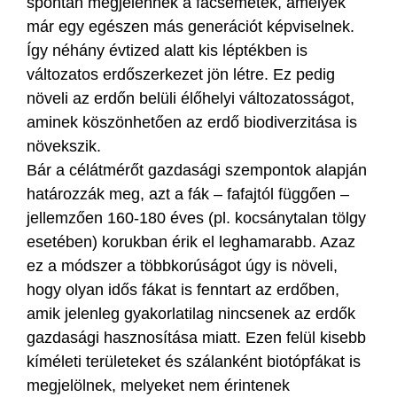
spontán megjelennek a facsemeték, amelyek
már egy egészen más generációt képviselnek.
Így néhány évtized alatt kis léptékben is
változatos erdőszerkezet jön létre. Ez pedig
növeli az erdőn belüli élőhelyi változatosságot,
aminek köszönhetően az erdő biodiverzitása is
növekszik.
Bár a célátmérőt gazdasági szempontok alapján
határozzák meg, azt a fák – fafajtól függően –
jellemzően 160-180 éves (pl. kocsánytalan tölgy
esetében) korukban érik el leghamarabb. Azaz
ez a módszer a többkorúságot úgy is növeli,
hogy olyan idős fákat is fenntart az erdőben,
amik jelenleg gyakorlatilag nincsenek az erdők
gazdasági hasznosítása miatt. Ezen felül kisebb
kíméleti területeket és szálanként biotópfákat is
megjelölnek, melyeket nem érintenek