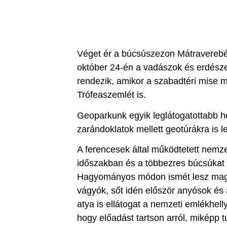
Véget ér a búcsúszezon Mátraverebél
október 24-én a vadászok és erdésze
rendezik, amikor a szabadtéri mise mel
Trófeaszemlét is.
Geoparkunk egyik leglátogatottabb h
zarándoklatok mellett geotúrákra is l
A ferencesek által működtetett nemze
időszakban és a többezres búcsúkat fe
Hagyományos módon ismét lesz magá
vágyók, sőt idén először anyósok és a
atya is ellátogat a nemzeti emlékhell
hogy előadást tartson arról, miképp t