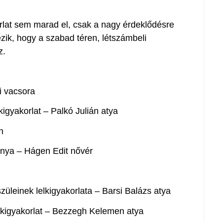
rlat sem marad el, csak a nagy érdeklődésre
kezik, hogy a szabad téren, létszámbeli
z.
i vacsora
kigyakorlat – Palkó Julián atya
n
nya – Hágen Edit nővér
üleinek lelkigyakorlata – Barsi Balázs atya
elkigyakorlat – Bezzegh Kelemen atya