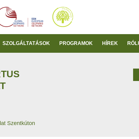
SZOLGÁLTATÁSOK
PROGRAMOK
HÍREK
RÓL
RTUS
T
lat Szentkúton