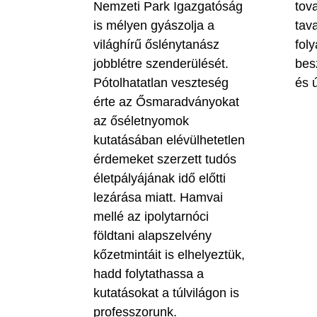
Nemzeti Park Igazgatóság
tova
is mélyen gyászolja a
tav
világhírű őslénytanász
fol
jobblétre szenderülését.
bes
Pótolhatatlan veszteség
és ú
érte az Ősmaradványokat
az őséletnyomok
kutatásában elévülhetetlen
érdemeket szerzett tudós
életpályájának idő előtti
lezárása miatt. Hamvai
mellé az ipolytarnóci
földtani alapszelvény
kőzetmintáit is elhelyeztük,
hadd folytathassa a
kutatásokat a túlvilágon is
professzorunk.