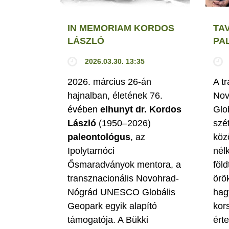
IN MEMORIAM KORDOS
TA
LÁSZLÓ
PA
2026.03.30. 13:35
2026. március 26-án
A t
hajnalban, életének 76.
Nov
évében
elhunyt dr. Kordos
Glo
László
(1950–2026)
szé
paleontológus
, az
köz
Ipolytarnóci
nél
Ősmaradványok mentora, a
föld
transznacionális Novohrad-
örö
Nógrád UNESCO Globális
hag
Geopark egyik alapító
kor
támogatója. A Bükki
ért