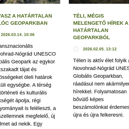
VASZ A HATÁRTALAN
TÉLI, MÉGIS
LÓC GEOPARKBAN
MELENGETŐ HÍREK A
HATÁRTALAN
2026.03.14. 10:06
GEOPARKBÓL
ransznacionális
2026.02.05. 13:12
ohrad-Nógrád UNESCO
Télen is aktív élet folyik 
bális Geopark az egykor
Novohrad-Nógrád UN
tszakadt tájat és
Globális Geoparkban,
össégeket öleli határok
ráadásul nem akármilye
küli egységbe. A térség
hírekkel. Folyamatosan
történeti és kulturális
bővülő képes
kségét ápolja, régi
beszámolónkat érdeme
yományait is feléleszti, a
újra és újra felkeresni.
szellemnek megfelelő, új
elmet ad nekik. Egy