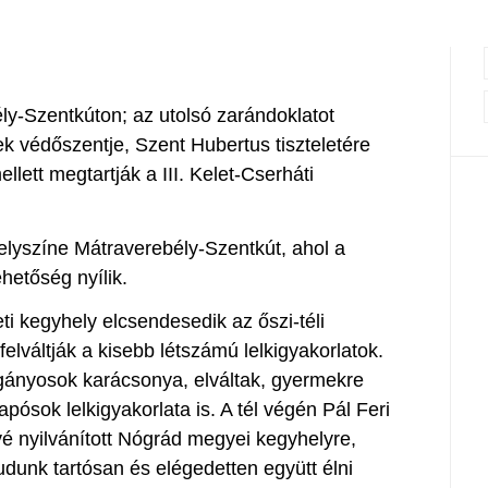
y-Szentkúton; az utolsó zarándoklatot
k védőszentje, Szent Hubertus tiszteletére
lett megtartják a III. Kelet-Cserháti
elyszíne Mátraverebély-Szentkút, ahol a
ehetőség nyílik.
ti kegyhely elcsendesedik az őszi-téli
lváltják a kisebb létszámú lelkigyakorlatok.
nyosok karácsonya, elváltak, gyermekre
pósok lelkigyakorlata is. A tél végén Pál Feri
yé nyilvánított Nógrád megyei kegyhelyre,
udunk tartósan és elégedetten együtt élni