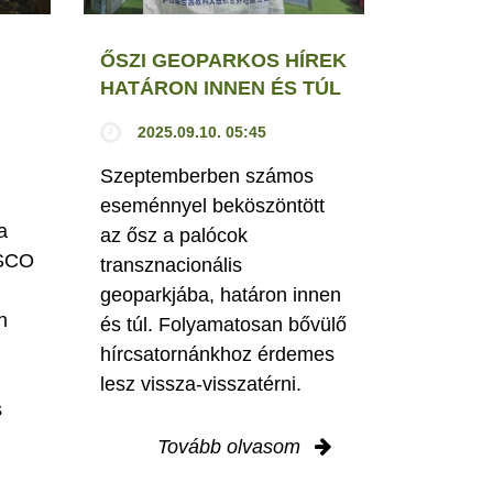
ŐSZI GEOPARKOS HÍREK
HATÁRON INNEN ÉS TÚL
2025.09.10. 05:45
Szeptemberben számos
eseménnyel beköszöntött
a
az ősz a palócok
ESCO
transznacionális
geoparkjába, határon innen
n
és túl. Folyamatosan bővülő
hírcsatornánkhoz érdemes
lesz vissza-visszatérni.
s
Tovább olvasom