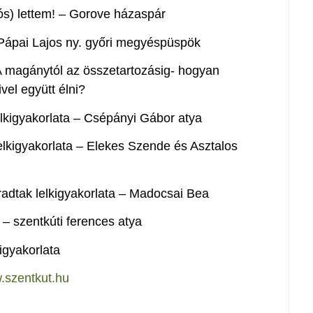
ós) lettem! – Gorove házaspár
 Pápai Lajos ny. győri megyéspüspök
 A magánytól az összetartozásig- hogyan
vel együtt élni?
lkigyakorlata – Csépányi Gábor atya
lelkigyakorlata – Elekes Szende és Asztalos
radtak lelkigyakorlata – Madocsai Bea
 – szentkúti ferences atya
igyakorlata
szentkut.hu