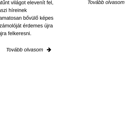
Tovább olvasom
tűnt világot elevenít fel,
aszi híreinek
yamatosan bővülő képes
zámolóját érdemes újra
jra felkeresni.
Tovább olvasom