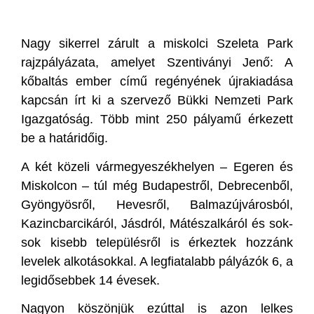
Nagy sikerrel zárult a miskolci Szeleta Park
rajzpályázata, amelyet Szentiványi Jenő: A
kőbaltás ember című regényének újrakiadása
kapcsán írt ki a szervező Bükki Nemzeti Park
Igazgatóság. Több mint 250 pályamű érkezett
be a határidőig.
A két közeli vármegyeszékhelyen – Egeren és
Miskolcon – túl még Budapestről, Debrecenből,
Gyöngyösről, Hevesről, Balmazújvárosból,
Kazincbarcikáról, Jásdról, Mátészalkáról és sok-
sok kisebb településről is érkeztek hozzánk
levelek alkotásokkal. A legfiatalabb pályázók 6, a
legidősebbek 14 évesek.
Nagyon köszönjük ezúttal is azon lelkes