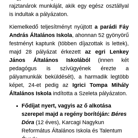
rajztanárok munkáját, akik egy egész osztállyal
is indultak a pályázaton.
Kiemelkedő teljesítményt nyújtott
a
parádi Fáy
András Általános Iskola
, ahonnan 52 gyönyörű
festményt kaptunk (többen díjazottak is lettek),
majd 28 pályázat érkezett
az egri Lenkey
János Általános Iskolából
(innen két
pedagógus is szívügyének érezte a
pályamunkák beküldését), a harmadik legtöbb
képet, 24-et pedig az
Igrici Tompa Mihály
Általános Iskola
indította a Szeleta pályázaton.
Fődíjat nyert, vagyis az ő alkotása
szerepel majd a regény borítóján:
Béres
Dóra
(12 éves), Karcagi Nagykun
Református Általános Iskola és Talentum