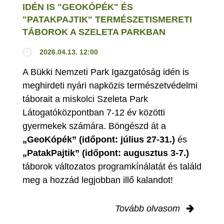
IDÉN IS "GEOKÓPÉK" ÉS
"PATAKPAJTIK" TERMÉSZETISMERETI
TÁBOROK A SZELETA PARKBAN
2026.04.13. 12:00
A Bükki Nemzeti Park Igazgatóság idén is
meghirdeti nyári napközis természetvédelmi
táborait a miskolci Szeleta Park
Látogatóközpontban 7-12 év közötti
gyermekek számára. Böngészd át a
„GeoKópék” (időpont: július 27-31.)
és
„PatakPajtik” (időpont: augusztus 3-7.)
táborok változatos programkínálatát és találd
meg a hozzád legjobban illő kalandot!
Tovább olvasom