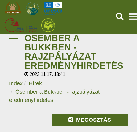
KERESÉ
ŐSEMBER A
KEZDŐOLDAL
BÜKKBEN -
RAJZPÁLYÁZAT
ŐSVILÁGI POMPEJI
EREDMÉNYHIRDETÉS
SZOLGÁLTATÁSOK
2023.11.17. 13:41
Index
Hírek
PROGRAMOK
Ősember a Bükkben - rajzpályázat
eredményhirdetés
HÍREK
RÓLUNK
MEGOSZTÁS
ONLINE JEGYVÁSÁRLÁS