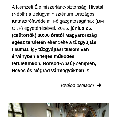
A Nemzeti Élelmiszerlánc-biztonsági Hivatal
(Nébih) a Belügyminisztérium Országos
Katasztrófavédelmi Főigazgatóságának (BM
OKF) egyetértésével, 2026.
június 25.
(csütörtök) 00:00 órától Magyarország
egész területén
elrendelte a
tűzgyújtási
tilalmat
, így
tűzgyújtási tilalom van
érvényben
a teljes működési
területünkön, Borsod-Abaúj-Zemplén,
Heves és Nógrád vármegyékben is.
Tovább olvasom