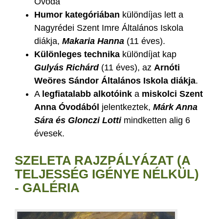
Óvoda
Humor kategóriában
különdíjas lett a
Nagyrédei Szent Imre Általános Iskola
diákja,
Makaria Hanna
(11 éves).
Különleges technika
különdíjat kap
Gulyás Richárd
(11 éves), az
Arnóti
Weöres Sándor Általános Iskola diákja
.
A
legfiatalabb alkotóink
a
miskolci Szent
Anna Óvodából
jelentkeztek,
Márk Anna
Sára és Glonczi Lotti
mindketten alig 6
évesek.
SZELETA RAJZPÁLYÁZAT (A
TELJESSÉG IGÉNYE NÉLKÜL)
- GALÉRIA