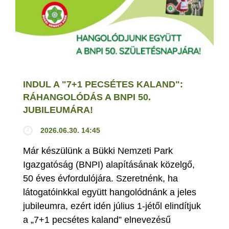
INDUL A "7+1 PECSÉTES KALAND":
RÁHANGOLÓDÁS A BNPI 50.
JUBILEUMÁRA!
2026.06.30. 14:45
Már készülünk a Bükki Nemzeti Park
Igazgatóság (BNPI) alapításának közelgő,
50 éves évfordulójára. Szeretnénk, ha
látogatóinkkal együtt hangolódnánk a jeles
jubileumra, ezért idén július 1-jétől elindítjuk
a „7+1 pecsétes kaland” elnevezésű