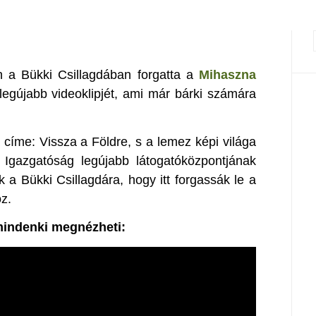
 a Bükki Csillagdában forgatta a
Mihaszna
egújabb videoklipjét, ami már bárki számára
címe: Vissza a Földre, s a lemez képi világa
Igazgatóság legújabb látogatóközpontjának
k a Bükki Csillagdára, hogy itt forgassák le a
oz.
mindenki megnézheti: