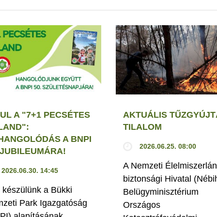
UL A "7+1 PECSÉTES
AKTUÁLIS TŰZGYÚJT
LAND":
TILALOM
HANGOLÓDÁS A BNPI
2026.06.25. 08:00
. JUBILEUMÁRA!
A Nemzeti Élelmiszerlán
2026.06.30. 14:45
biztonsági Hivatal (Nébi
 készülünk a Bükki
Belügyminisztérium
zeti Park Igazgatóság
Országos
PI) alapításának