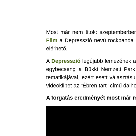
Most már nem titok: szeptemberben
Film
a Depresszió nevű rockbanda l
elérhető.
A
Depresszió
legújabb lemezének a 
egybecseng a Bükki Nemzeti Park 
tematikájával, ezért esett választásu
videoklipet az "Ébren tart" című dalh
A forgatás eredményét most már 