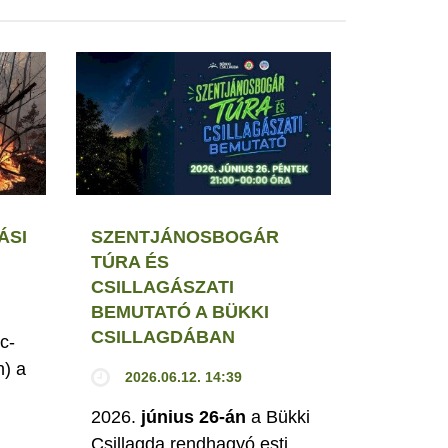
ÁSI
SZENTJÁNOSBOGÁR
TÚRA ÉS
CSILLAGÁSZATI
BEMUTATÓ A BÜKKI
CSILLAGDÁBAN
c-
h) a
2026.06.12. 14:39
2026.
június 26-án
a Bükki
Csillagda rendhagyó esti