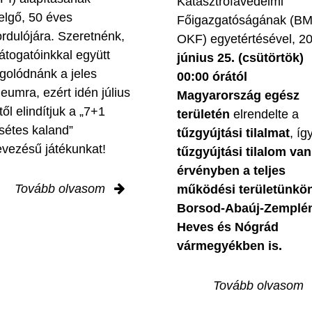
Katasztrófavédelmi
elgő, 50 éves
Főigazgatóságának (B
ordulójára. Szeretnénk,
OKF) egyetértésével, 2
látogatóinkkal együtt
június 25. (csütörtök)
golódnánk a jeles
00:00 órától
leumra, ezért idén július
Magyarország egész
től elindítjuk a „7+1
területén
elrendelte a
sétes kaland”
tűzgyújtási tilalmat
, íg
evezésű játékunkat!
tűzgyújtási tilalom van
érvényben
a teljes
Tovább olvasom
működési területünkön
Borsod-Abaúj-Zemplé
Heves és Nógrád
vármegyékben is.
Tovább olvasom