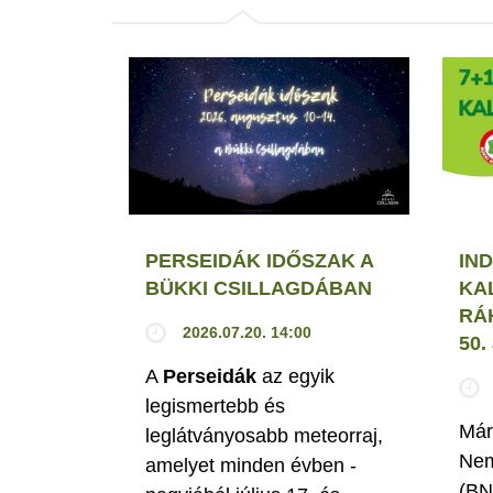
PERSEIDÁK IDŐSZAK A
IND
BÜKKI CSILLAGDÁBAN
KA
RÁ
2026.07.20. 14:00
50
A
Perseidák
az egyik
legismertebb és
Már
leglátványosabb meteorraj,
Nem
amelyet minden évben -
(BN