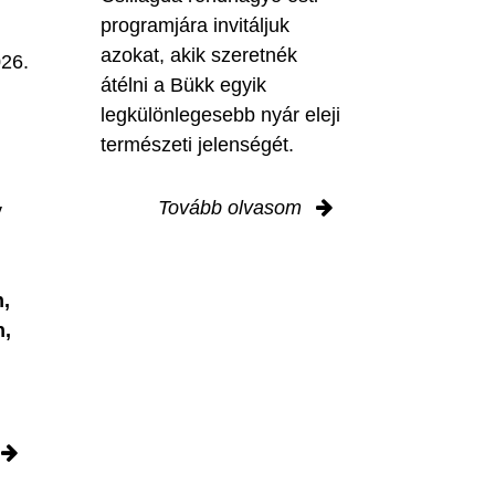
programjára invitáljuk
M
azokat, akik szeretnék
026.
átélni a Bükk egyik
legkülönlegesebb nyár eleji
természeti jelenségét.
Tovább olvasom
y
,
n,