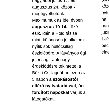
nagyjából július 17. és
köz
augusztus 24. között -
évf
megfigyelhetünk.
ha 
Maximumuk az idei évben
han
augusztus 10-14.
közé
jubi
esik, idén a Hold fázisa
1-jé
miatt különösen jó alkalom
pec
nyílik sok hullócsillag
eln
észlelésére. A látványos égi
jelenség iránti nagy
érdeklődésre tekintettel a
Bükki Csillagdában ezen az
5 napon a
szokásostól
eltérő nyitvatartással, ún.
fordított napokkal
várjuk a
látogatókat.