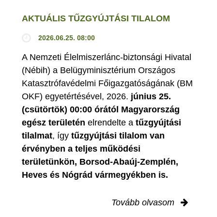
AKTUÁLIS TŰZGYÚJTÁSI TILALOM
2026.06.25. 08:00
A Nemzeti Élelmiszerlánc-biztonsági Hivatal
(Nébih) a Belügyminisztérium Országos
Katasztrófavédelmi Főigazgatóságának (BM
OKF) egyetértésével, 2026.
június 25.
(csütörtök) 00:00 órától Magyarország
egész területén
elrendelte a
tűzgyújtási
tilalmat
, így
tűzgyújtási tilalom van
érvényben
a teljes működési
területünkön, Borsod-Abaúj-Zemplén,
Heves és Nógrád vármegyékben is.
Tovább olvasom