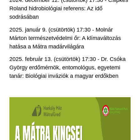
2024. december 12. (csütörtök) 17:30 - Csipkés
Roland hidrobiológiai referens: Az idő
sodrásában
2025. január 9. (csütörtök) 17:30 - Molnár
Márton természetvédelmi őr: A klímaváltozás
hatása a Mátra madárvilágára
2025. február 13. (csütörtök) 17:30 - Dr. Csóka
György erdőmérnök, entomológus, egyetemi
tanár: Biológiai inváziók a magyar erdőkben