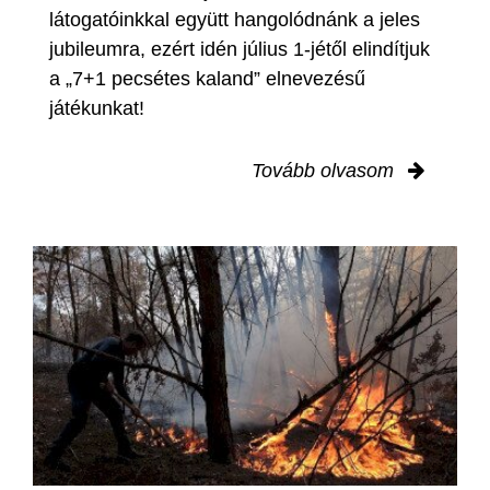
látogatóinkkal együtt hangolódnánk a jeles
jubileumra, ezért idén július 1-jétől elindítjuk
a „7+1 pecsétes kaland” elnevezésű
játékunkat!
Tovább olvasom