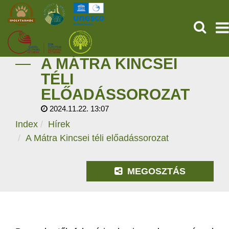
KERESÉ
A MÁTRA KINCSEI
KEZDŐOLDAL
TÉLI
ELŐADÁSSOROZAT
ŐSVILÁGI POMPEJI
2024.11.22. 13:07
SZOLGÁLTATÁSOK
Index
Hírek
A Mátra Kincsei téli előadássorozat
PROGRAMOK
MEGOSZTÁS
HÍREK
RÓLUNK
ONLINE JEGYVÁSÁRLÁS