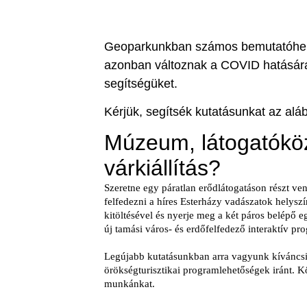
Geoparkunkban számos bemutatóhely 
azonban változnak a COVID hatásár
segítségüket.
Kérjük, segítsék kutatásunkat az alább