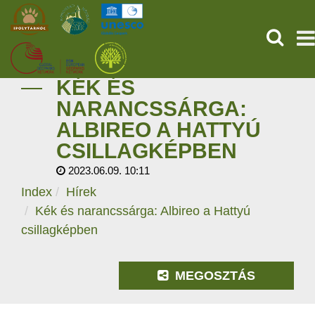
KERESÉ
KÉK ÉS
KEZDŐOLDAL
NARANCSSÁRGA:
ALBIREO A HATTYÚ
ŐSVILÁGI POMPEJI
CSILLAGKÉPBEN
SZOLGÁLTATÁSOK
2023.06.09. 10:11
Index
Hírek
PROGRAMOK
Kék és narancssárga: Albireo a Hattyú
csillagképben
HÍREK
RÓLUNK
MEGOSZTÁS
ONLINE JEGYVÁSÁRLÁS