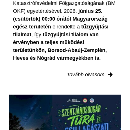
Katasztrófavédelmi Főigazgatóságának (BM
OKF) egyetértésével, 2026.
június 25.
(csütörtök) 00:00 órától Magyarország
egész területén
elrendelte a
tűzgyújtási
tilalmat
, így
tűzgyújtási tilalom van
érvényben
a teljes működési
területünkön, Borsod-Abaúj-Zemplén,
Heves és Nógrád vármegyékben is.
Tovább olvasom