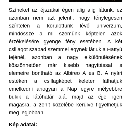
Színeket az éjszakai égen alig alig látunk, ez
azonban nem azt jelenti, hogy ténylegesen
színtelen a körülöttünk lévő univerzum,
mindössze a mi szemünk képtelen azok
érzékelésére gyenge fény esetében. A két
csillagot szabad szemmel egynek
látjuk a Hattyú
fejénél, azonban a nagy elkülönülésének
köszönhetően már kisebb nagyítással is
elemeire bontható az Albireo A és B. A nyári
estéken a csillagképet keleten láthatjuk
emelkedni ahogyan a Nap egyre mélyebbre
bukik a látóhatár alá, majd az éjjel igen
magasra, a zenit közelébe kerülve figyelhetjük
meg legjobban.
Kép adatai: