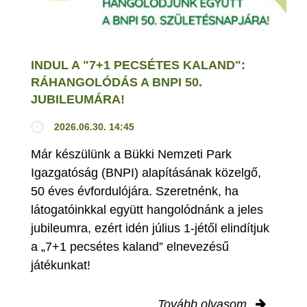
INDUL A "7+1 PECSÉTES KALAND":
RÁHANGOLÓDÁS A BNPI 50.
JUBILEUMÁRA!
2026.06.30. 14:45
Már készülünk a Bükki Nemzeti Park
Igazgatóság (BNPI) alapításának közelgő,
50 éves évfordulójára. Szeretnénk, ha
látogatóinkkal együtt hangolódnánk a jeles
jubileumra, ezért idén július 1-jétől elindítjuk
a „7+1 pecsétes kaland” elnevezésű
játékunkat!
Tovább olvasom