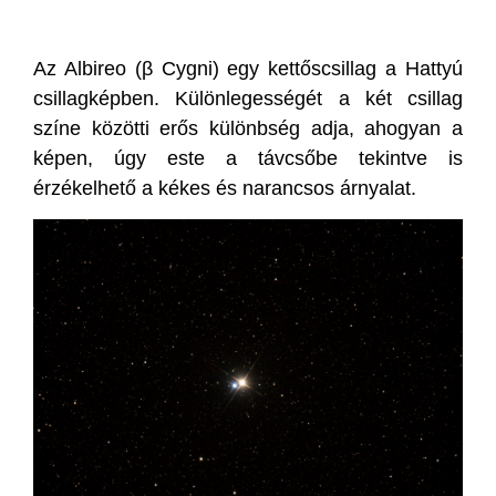
Az Albireo (β Cygni) egy kettőscsillag a Hattyú
csillagképben. Különlegességét a két csillag
színe közötti erős különbség adja, ahogyan a
képen, úgy este a távcsőbe tekintve is
érzékelhető a kékes és narancsos árnyalat.