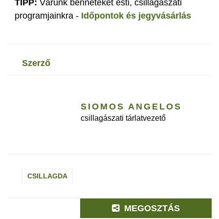
TIPP:
Várunk benneteket esti, csillagászati
programjainkra -
Időpontok és jegyvásárlás
szerző
SIOMOS ANGELOS
csillagászati tárlatvezető
CSILLAGDA
MEGOSZTÁS