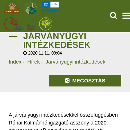
KERESÉ
JÁRVÁNYÜGYI
KEZDŐOLDAL
INTÉZKEDÉSEK
2020.11.11. 09:04
ŐSVILÁGI POMPEJI
Index
Hírek
Járványügyi intézkedések
SZOLGÁLTATÁSOK
MEGOSZTÁS
PROGRAMOK
HÍREK
RÓLUNK
A járványügyi intézkedésekkel összefüggésben
Rónai Kálmánné igazgató asszony a 2020.
ONLINE JEGYVÁSÁRLÁS