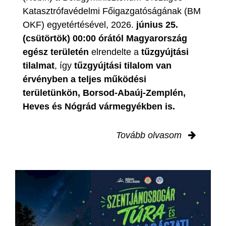
Katasztrófavédelmi Főigazgatóságának (BM
OKF) egyetértésével, 2026.
június 25.
(csütörtök) 00:00 órától Magyarország
egész területén
elrendelte a
tűzgyújtási
tilalmat
, így
tűzgyújtási tilalom van
érvényben
a teljes működési
területünkön, Borsod-Abaúj-Zemplén,
Heves és Nógrád vármegyékben is.
Tovább olvasom