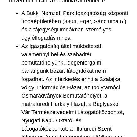
november 11-től az alábbiakat rendeli el:
A Bükki Nemzeti Park Igazgatóság központi
irodaépületében (3304, Eger, Sánc utca 6.)
és a tájegységi irodákban személyes
ügyfélfogadás nincs.
Az Igazgatóság által működtetett
valamennyi bel-és szabadtéri
bemutatóhelyünk, idegenforgalmi
barlangunk bezár, látogatókat nem
fogadhat. Az intézkedés érinti a Szalajka-
völgyi Információs Házat, az Ipolytarnóci
Ősmaradványok Bemutatóhelyet, a
mátrafüredi Harkály Házat, a Baglyaskő
Vár Természetvédelmi Látogatóközpontot,
Nyugati Kapu Oktató- és
Látogatóközpontot, a lillafüredi Szent
István-és Anna-barlangot és a Millenniumi