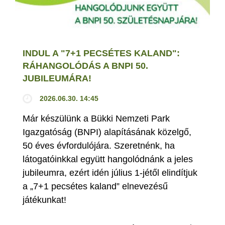
INDUL A "7+1 PECSÉTES KALAND":
RÁHANGOLÓDÁS A BNPI 50.
JUBILEUMÁRA!
2026.06.30. 14:45
Már készülünk a Bükki Nemzeti Park
Igazgatóság (BNPI) alapításának közelgő,
50 éves évfordulójára. Szeretnénk, ha
látogatóinkkal együtt hangolódnánk a jeles
jubileumra, ezért idén július 1-jétől elindítjuk
a „7+1 pecsétes kaland” elnevezésű
játékunkat!