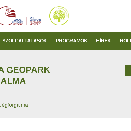
SZOLGÁLTATÁSOK
PROGRAMOK
HÍREK
RÓL
 A GEOPARK
GALMA
ndégforgalma