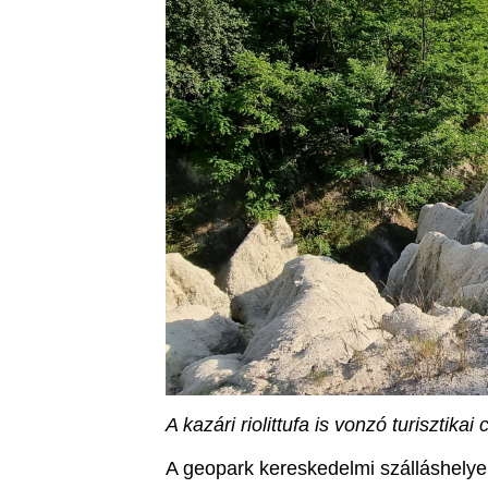
A kazári riolittufa is vonzó turisztikai 
A geopark kereskedelmi szálláshelyei