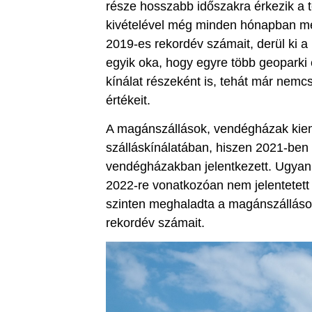
része hosszabb időszakra érkezik a 
kivételével még minden hónapban meg
2019-es rekordév számait, derül ki a
egyik oka, hogy egyre több geoparki é
kínálat részeként is, tehát már nemcs
értékeit.
A magánszállások, vendégházak kiem
szálláskínálatában, hiszen 2021-ben
vendégházakban jelentkezett. Ugya
2022-re vonatkozóan nem jelentetet
szinten meghaladta a magánszálláso
rekordév számait.