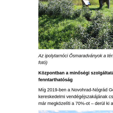
Az ipolytarnóci Ősmaradványok a tér
fotó)
Központban a minőségi szolgáltat
fenntarthatóság
Míg 2019-ben a Novohrad-Nógrád G
kereskedelmi vendégéjszakájának csak
már megközelíti a 70%-ot – derül ki a