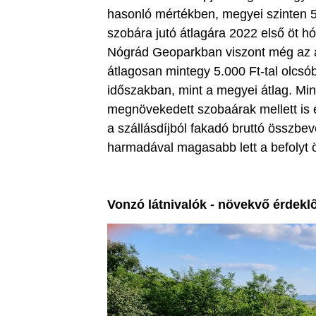
hasonló mértékben, megyei szinten 5
szobára jutó átlagára 2022 első öt 
Nógrád Geoparkban viszont még az á
átlagosan mintegy 5.000 Ft-tal olcs
időszakban, mint a megyei átlag. Min
megnövekedett szobaárak mellett is é
a szállásdíjból fakadó bruttó összbev
harmadával magasabb lett a befolyt 
Vonzó látnivalók - növekvő érdekl