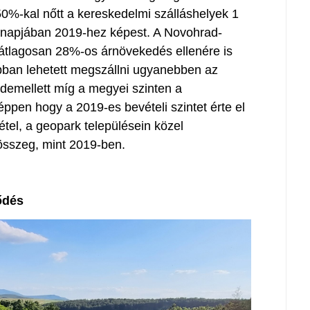
0%-kal nőtt a kereskedelmi szálláshelyek 1
hónapjában 2019-hez képest. A Novohrad-
tlagosan 28%-os árnövekedés ellenére is
óbban lehetett megszállni ugyanebben az
demellett míg a megyei szinten a
ppen hogy a 2019-es bevételi szintet érte el
étel, a geopark településein közel
összeg, mint 2019-ben.
ődés