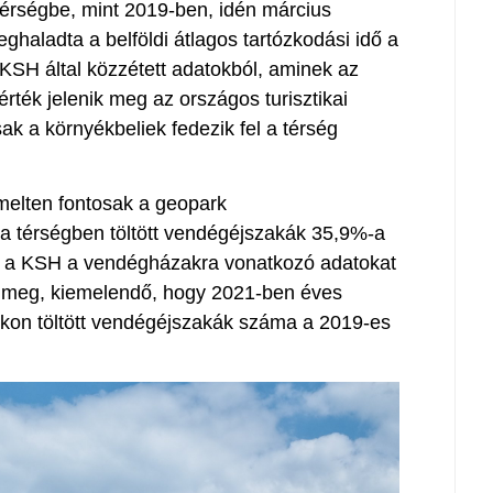
térségbe, mint 2019-ben, idén március
haladta a belföldi átlagos tartózkodási idő a
 KSH által közzétett adatokból, aminek az
rték jelenik meg az országos turisztikai
ak a környékbeliek fedezik fel a térség
elten fontosak a geopark
 a térségben töltött vendégéjszakák 35,9%-a
n a KSH a vendégházakra vonatkozó adatokat
t meg, kiemelendő, hogy 2021-ben éves
kon töltött vendégéjszakák száma a 2019-es