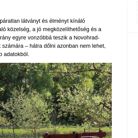
páratlan látványt és élményt kínáló
aló közelség, a jó megközelíthetőség és a
arány egyre vonzóbbá teszik a Novohrad-
 számára – hátra dőlni azonban nem lehet,
bb adatokból.