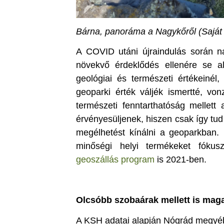
Bárna, panoráma a Nagykőről (Saját 
A COVID utáni újraindulás során nag
növekvő érdeklődés ellenére se al
geológiai és természeti értékeiné
geoparki érték váljék ismertté, v
természeti fenntarthatóság mellett
érvényesüljenek, hiszen csak így tud
megélhetést kínálni a geoparkban. 
minőségi helyi termékeket fóku
geoszállás program
is 2021-ben.
Olcsóbb szobaárak mellett is mag
A KSH adatai alapján Nógrád megyé