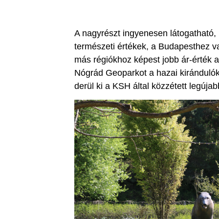
A nagyrészt ingyenesen látogatható, 
természeti értékek, a Budapesthez v
más régiókhoz képest jobb ár-érték 
Nógrád Geoparkot a hazai kirándulók
derül ki a KSH által közzétett legúja