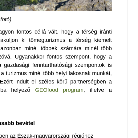
fotó)
yon fontos céllá vált, hogy a térség iránti
akuljon ki tömegturizmus a térség kiemelt
l, azonban minél többek számára minél több
onzóvá. Ugyanakkor fontos szempont, hogy a
 a gazdasági fenntarthatósági szempontok is
 a turizmus minél több helyi lakosnak munkát,
Ezért indult el széles körű partnerségben a
szba helyező
GEOfood program
, illetve a
asabb bevétel
ben az Észak-magyarországi régióhoz