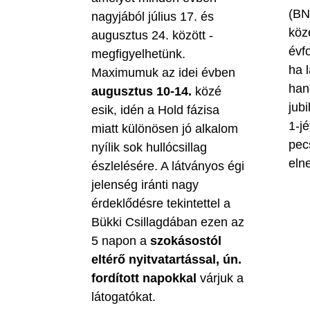
(BN
nagyjából július 17. és
köz
augusztus 24. között -
évf
megfigyelhetünk.
ha 
Maximumuk az idei évben
han
augusztus 10-14.
közé
jubi
esik, idén a Hold fázisa
1-jé
miatt különösen jó alkalom
pec
nyílik sok hullócsillag
eln
észlelésére. A látványos égi
jelenség iránti nagy
érdeklődésre tekintettel a
Bükki Csillagdában ezen az
5 napon a
szokásostól
eltérő nyitvatartással, ún.
fordított napokkal
várjuk a
látogatókat.