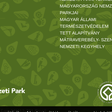
MAGYARORSZÁG NEMZ
PARKJAI
MAGYAR ÁLLAMI
TERMÉSZETVÉDELEM
TETT ALAPÍTVÁNY
MÁTRAVEREBÉLY- SZE
NEMZETI KEGYHELY
 Fax: 36/412-791 Email: