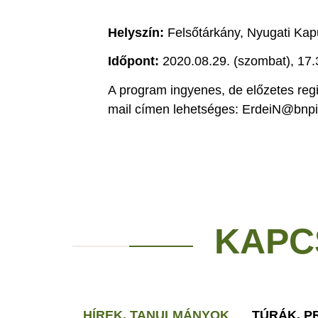
Helyszín:
Felsőtárkány, Nyugati Kap
Időpont:
2020.08.29. (szombat), 17.
A program ingyenes, de előzetes regis
mail címen lehetséges: ErdeiN@bnpi
KAPC
HÍREK, TANULMÁNYOK
TÚRÁK, 