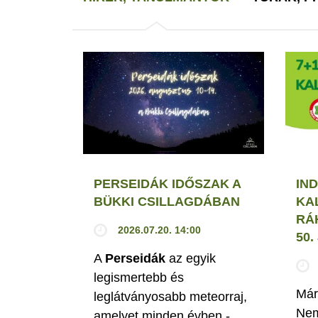
PERSEIDÁK IDŐSZAK A
IND
BÜKKI CSILLAGDÁBAN
KA
RÁ
2026.07.20. 14:00
50
A
Perseidák
az egyik
legismertebb és
Már
leglátványosabb meteorraj,
Nem
amelyet minden évben -