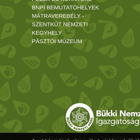
BNPI BEMUTATÓHELYEK
MÁTRAVEREBÉLY -
SZENTKÚT NEMZETI
KEGYHELY
PÁSZTÓI MÚZEUM
Cím: 3304 Eger, Sánc u. 6. Tel: 36/411-581