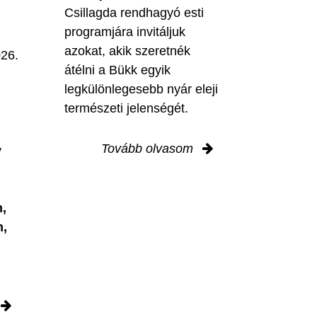
Csillagda rendhagyó esti
programjára invitáljuk
M
azokat, akik szeretnék
026.
átélni a Bükk egyik
legkülönlegesebb nyár eleji
természeti jelenségét.
Tovább olvasom
y
,
n,