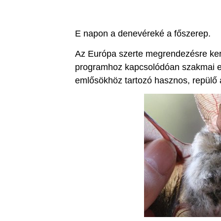
E napon a denevéreké a főszerep.
Az Európa szerte megrendezésre ker
programhoz kapcsolódóan szakmai el
emlősökhöz tartozó hasznos, repülő á