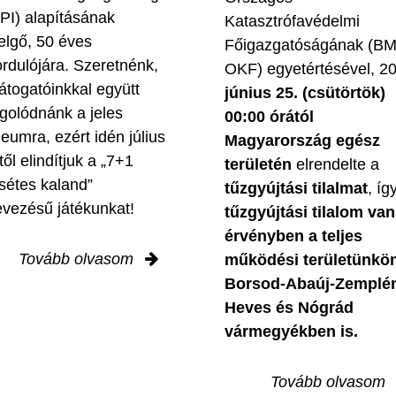
PI) alapításának
Katasztrófavédelmi
elgő, 50 éves
Főigazgatóságának (B
ordulójára. Szeretnénk,
OKF) egyetértésével, 2
látogatóinkkal együtt
június 25. (csütörtök)
golódnánk a jeles
00:00 órától
leumra, ezért idén július
Magyarország egész
től elindítjuk a „7+1
területén
elrendelte a
sétes kaland”
tűzgyújtási tilalmat
, íg
evezésű játékunkat!
tűzgyújtási tilalom van
érvényben
a teljes
Tovább olvasom
működési területünkön
Borsod-Abaúj-Zemplé
Heves és Nógrád
vármegyékben is.
Tovább olvasom