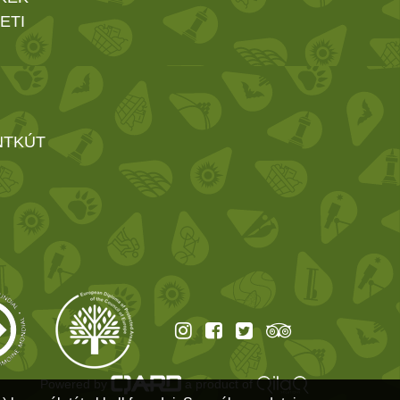
ETI
NTKÚT
Powered by
a product of