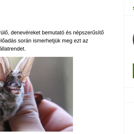
ülő, denevéreket bemutató és népszerűsítő
őadás során ismerhetjük meg ezt az
llatrendet.