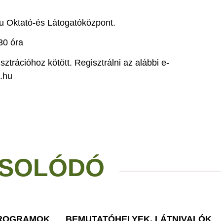
u Oktató-és Látogatóközpont.
30 óra
ztrációhoz kötött. Regisztrálni az alábbi e-
.hu
SOLÓDÓ
PROGRAMOK
BEMUTATÓHELYEK, LÁTNIVALÓK