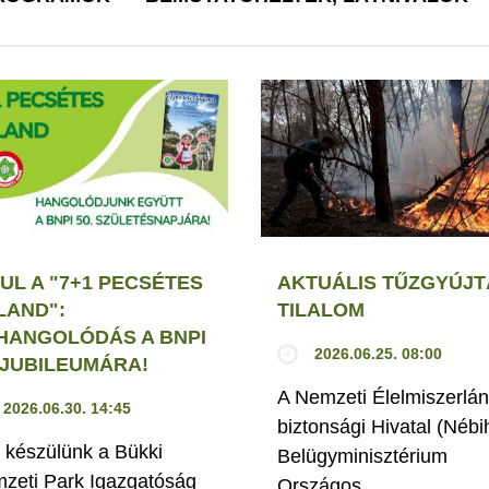
UL A "7+1 PECSÉTES
AKTUÁLIS TŰZGYÚJT
LAND":
TILALOM
HANGOLÓDÁS A BNPI
2026.06.25. 08:00
. JUBILEUMÁRA!
A Nemzeti Élelmiszerlán
2026.06.30. 14:45
biztonsági Hivatal (Nébi
 készülünk a Bükki
Belügyminisztérium
zeti Park Igazgatóság
Országos