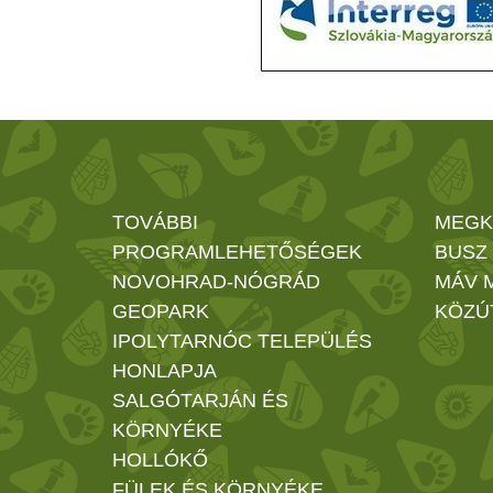
TOVÁBBI
MEGK
PROGRAMLEHETŐSÉGEK
BUSZ
NOVOHRAD-NÓGRÁD
MÁV 
GEOPARK
KÖZÚ
IPOLYTARNÓC TELEPÜLÉS
HONLAPJA
SALGÓTARJÁN ÉS
KÖRNYÉKE
HOLLÓKŐ
FÜLEK ÉS KÖRNYÉKE