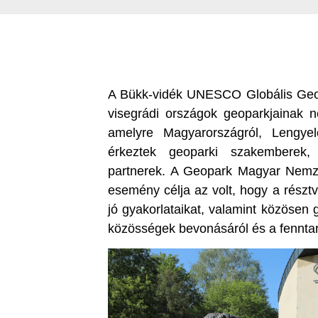
A Bükk-vidék UNESCO Globális Geopa
visegrádi országok geoparkjainak n
amelyre Magyarországról, Lengyel
érkeztek geoparki szakemberek,
partnerek. A Geopark Magyar Nemze
esemény célja az volt, hogy a részt
jó gyakorlataikat, valamint közösen 
közösségek bevonásáról és a fenntart