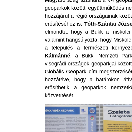
Magyarország számára a V4 geopark
geoparkok közötti együttműködés n
hozzájárul a régió országainak közö
erősítéséhez is.
Tóth-Szántai Józse
elmondta, hogy a Bükk a miskolci
valamint hangsúlyozta, hogy Miskolc
a település a természeti környez
Kálmánné
, a Bükki Nemzeti Park
visegrádi országok geoparkjai köz
Globális Geopark cím megszerzéséne
hozzátéve, hogy a határokon átí
erősíthetik a geoparkok nemzet
közvetítését.