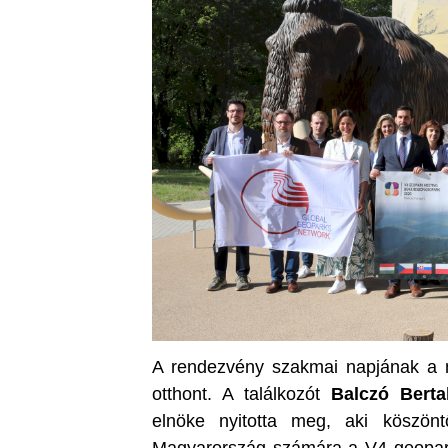
A rendezvény szakmai napjának a m
otthont. A találkozót
Balczó Berta
elnöke nyitotta meg, aki köszönt