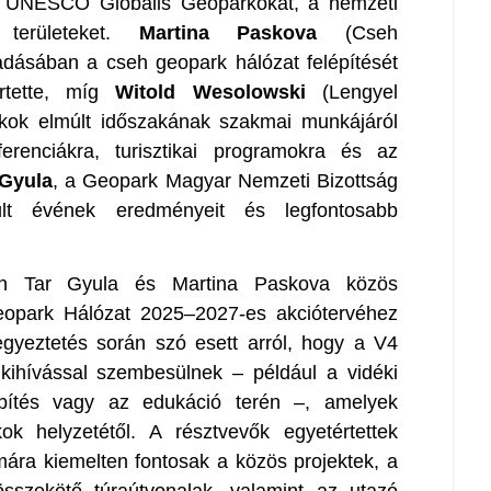
z UNESCO Globális Geoparkokat, a nemzeti
területeket.
Martina Paskova
(Cseh
adásában a cseh geopark hálózat felépítését
ertette, míg
Witold Wesolowski
(Lengyel
rkok elmúlt időszakának szakmai munkájáról
erenciákra, turisztikai programokra és az
 Gyula
, a Geopark Magyar Nemzeti Bizottság
lt évének eredményeit és legfontosabb
en Tar Gyula és Martina Paskova közös
eopark Hálózat 2025–2027-es akciótervéhez
egyeztetés során szó esett arról, hogy a V4
kihívással szembesülnek – például a vidéki
építés vagy az edukáció terén –, amelyek
ok helyzetétől. A résztvevők egyetértettek
ára kiemelten fontosak a közös projektek, a