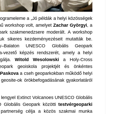
rogrameleme a „Jó példák a helyi közösségek
ű workshop volt, amelyet
Zachar Györgyi
, a
ark szakmenedzsere moderált. A workshop
juk sikeres kezdeményezéseit mutatták be.
–Balaton UNESCO Globális Geopark
ra-vezető képzés rendszerét, amely a helyi
lgálja.
Witold Wesolowski
a Holy-Cross
park geoiskola projektjét és önkéntes
 Paskova
a cseh geoparkokban működő helyi
geosite-ok örökbefogadásának gyakorlatáról
 lengyel Extinct Volcanoes UNESCO Globális
Globális Geopark közötti
t
estvérgeoparki
 partnerség célja a közös szakmai munka