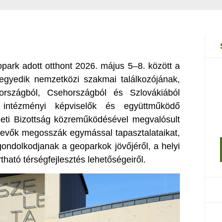
rk adott otthont 2026. május 5–8. között a
egyedik nemzetközi szakmai találkozójának,
országból, Csehországból és Szlovákiából
 intézményi képviselők és együttműködő
ti Bizottság közreműködésével megvalósult
vevők megosszák egymással tapasztalataikat,
gondolkodjanak a geoparkok jövőjéről, a helyi
ható térségfejlesztés lehetőségeiről.