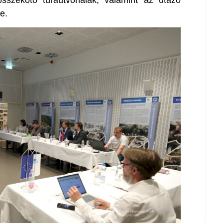
sszekötő túraútvonalak, valamint az utazó
e.