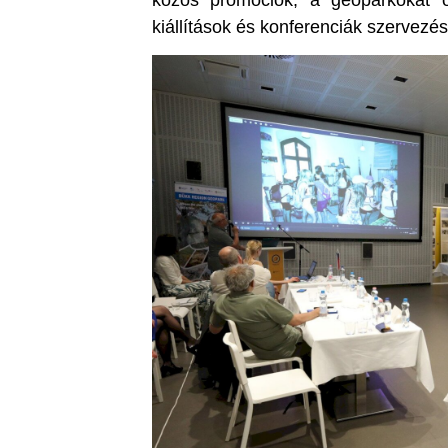
közös promóciók, a geoparkokat ö
kiállítások és konferenciák szervezés