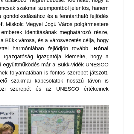
 találkozó megrendezése. Kiemelte, hogy a
emcsak szakmai szempontból jelentős, hanem
s gondolkodásához és a fenntartható fejlődés
f
, Miskolc Megyei Jogú Város polgármestere
 emberek identitásának meghatározó része,
 a Bükk városa, és a városvezetés célja, hogy
ettel harmóniában fejlődjön tovább.
Rónai
 Igazgatóság igazgatója kiemelte, hogy a
ötti együttműködés már a Bükk-vidék UNESCO
k folyamatában is fontos szerepet játszott,
velő szakmai kapcsolatok hosszú távon is
közi szerepét és az UNESCO értékeinek