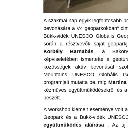
A szakmai nap egyik legfontosabb p
bevonására a V4 geoparkokban” cím
Bükk-vidék UNESCO Globális Geop
során a résztvevők saját geopark
Korbély Barnabás
, a Bakony
képviseletében ismertette a geotú
közösségek aktív bevonását szo
Mountains UNESCO Globális Geo
programjait mutatta be, míg
Martina
kézműves együttműködésekről és a 
beszélt.
A workshop kiemelt eseménye volt a
Geopark és a Bükk-vidék UNESCO 
együttműködés aláírása
. Az új