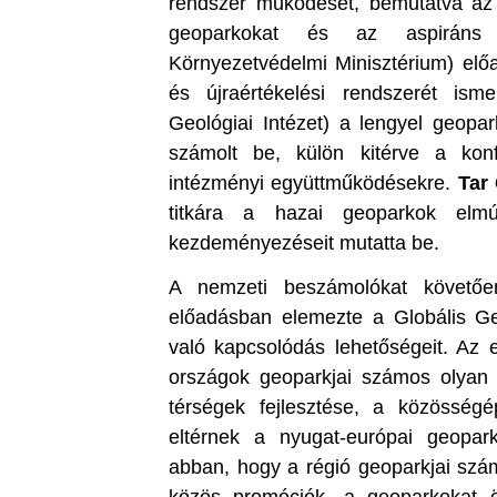
rendszer működését, bemutatva a
geoparkokat és az aspiráns 
Környezetvédelmi Minisztérium) elő
és újraértékelési rendszerét ism
Geológiai Intézet) a lengyel geopa
számolt be, külön kitérve a konf
intézményi együttműködésekre.
Tar
titkára a hazai geoparkok elmú
kezdeményezéseit mutatta be.
A nemzeti beszámolókat követő
előadásban elemezte a Globális G
való kapcsolódás lehetőségeit. Az 
országok geoparkjai számos olyan 
térségek fejlesztése, a közösség
eltérnek a nyugat-európai geopark
abban, hogy a régió geoparkjai szám