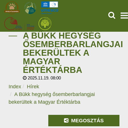
KERESÉ
A BÜKK HEGYSÉG
KEZDŐOLDAL
ŐSEMBERBARLANGJAI
BEKERÜLTEK A
ŐSVILÁGI POMPEJI
MAGYAR
SZOLGÁLTATÁSOK
ÉRTÉKTÁRBA
2025.11.19. 08:00
PROGRAMOK
Index
Hírek
A Bükk hegység ősemberbarlangjai
HÍREK
bekerültek a Magyar Értéktárba
RÓLUNK
MEGOSZTÁS
ONLINE JEGYVÁSÁRLÁS