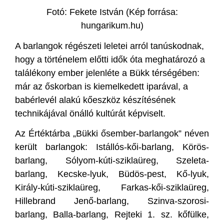
Fotó: Fekete István (Kép forrása:
hungarikum.hu)
A barlangok régészeti leletei arról tanúskodnak,
hogy a történelem előtti idők óta meghatározó a
találékony ember jelenléte a Bükk térségében:
már az őskorban is kiemelkedett iparával, a
babérlevél alakú kőeszköz készítésének
technikájával önálló kultúrát képviselt.
Az Értéktárba „Bükki ősember-barlangok” néven
került barlangok: Istállós-kői-barlang, Körös-
barlang, Sólyom-kúti-sziklaüreg, Szeleta-
barlang, Kecske-lyuk, Büdös-pest, Kő-lyuk,
Király-kúti-sziklaüreg, Farkas-kői-sziklaüreg,
Hillebrand Jenő-barlang, Szinva-szorosi-
barlang, Balla-barlang, Rejteki 1. sz. kőfülke,