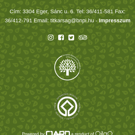
Cím: 3304 Eger, Sánc u. 6. Tel: 36/411-581 Fax:
36/412-791 Email: titkarsag@bnpi.hu -
Impresszum
Powered by
a product of