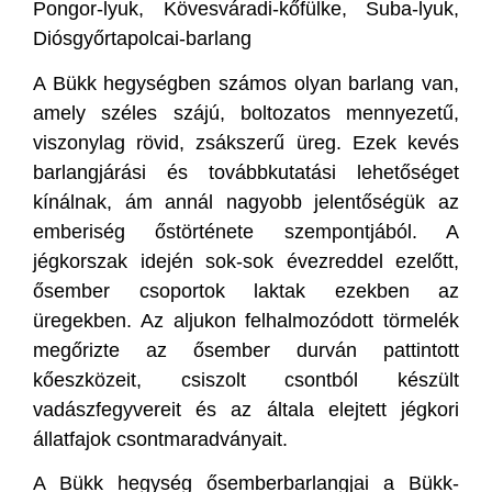
Pongor-lyuk, Kövesváradi-kőfülke, Suba-lyuk,
Diósgyőrtapolcai-barlang
A Bükk hegységben számos olyan barlang van,
amely széles szájú, boltozatos mennyezetű,
viszonylag rövid, zsákszerű üreg. Ezek kevés
barlangjárási és továbbkutatási lehetőséget
kínálnak, ám annál nagyobb jelentőségük az
emberiség őstörténete szempontjából. A
jégkorszak idején sok-sok évezreddel ezelőtt,
ősember csoportok laktak ezekben az
üregekben. Az aljukon felhalmozódott törmelék
megőrizte az ősember durván pattintott
kőeszközeit, csiszolt csontból készült
vadászfegyvereit és az általa elejtett jégkori
állatfajok csontmaradványait.
A Bükk hegység ősemberbarlangjai a Bükk-