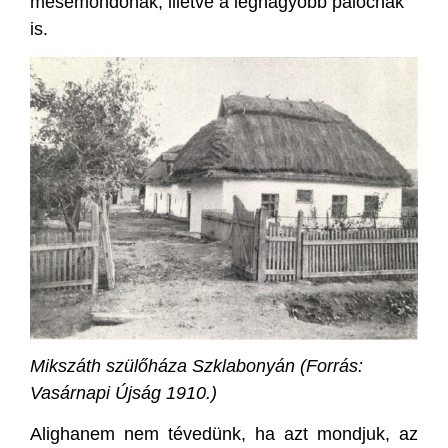
mesemondónak, illetve a legnagyobb palócnak
is.
Mikszáth szülőháza Szklabonyán (Forrás:
Vasárnapi Újság 1910.)
Alighanem nem tévedünk, ha azt mondjuk, az