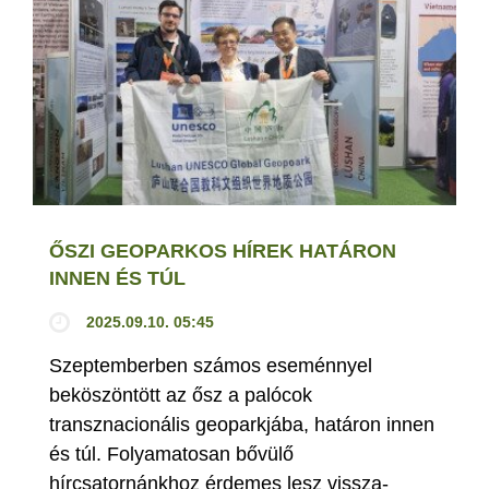
ŐSZI GEOPARKOS HÍREK HATÁRON
INNEN ÉS TÚL
2025.09.10. 05:45
Szeptemberben számos eseménnyel
beköszöntött az ősz a palócok
transznacionális geoparkjába, határon innen
és túl. Folyamatosan bővülő
hírcsatornánkhoz érdemes lesz vissza-