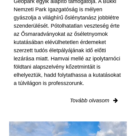
Geopark egyik alapító támogatója. A Bükki
Nemzeti Park Igazgatóság is mélyen
gyászolja a világhírű őslénytanász jobblétre
szenderülését. Pótolhatatlan veszteség érte
az Ősmaradványokat az őséletnyomok
kutatásában elévülhetetlen érdemeket
szerzett tudós életpályájának idő előtti
lezárása miatt. Hamvai mellé az ipolytarnóci
földtani alapszelvény kőzetmintáit is
elhelyeztük, hadd folytathassa a kutatásokat
a túlvilágon is professzorunk.
Tovább olvasom