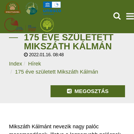
KERESÉ
175 ÉVE SZÜLETETT
KEZDŐOLDAL
MIKSZÁTH KÁLMÁN
2022.01.16. 08:48
ŐSVILÁGI POMPEJI
Index
Hírek
SZOLGÁLTATÁSOK
175 éve született Mikszáth Kálmán
PROGRAMOK
MEGOSZTÁS
HÍREK
RÓLUNK
Mikszáth Kálmánt nevezik nagy palóc
ONLINE JEGYVÁSÁRLÁS