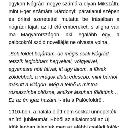
egykori Nógrád megye számára olyan Mikszáth,
mint Eger számára Gárdonyi: páratlanul szépen
és óriási szeretettel mutatta be írásaiban a
nógrádi tájat, az itt élő embereket, s aligha van
ma Magyarországon, aki legalább egy, a
palócokról szóló novelláját ne olvasta volna.
„
Sok földet bejártam, de mégis csak Nógrád
tetszik legjobban: hegyeivel, völgyeivel,
egyenesre nőtt fáival; itt úgy látom, a füvek
zöldebbek, a virágok illata édesebb, mint bárhol
másutt a világon. Még a felhő is mintha
rózsaszínbe öltözne, amikor átsuhan fölöttünk…
Ez az én igaz hazám
.“- írta a Palócföldről.
1910-ben, a halála előtt nem sokkal ünnepelték
az írói jubileumát. Ebből az alkalomból az Új
Idők lapban jelentek meg az alábbi családi fotók: