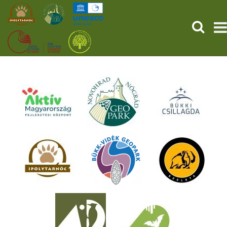
KERESÉ
KEZDŐOLDAL
ŐSVILÁGI POMPEJI
SZOLGÁLTATÁSOK
PROGRAMOK
HÍREK
RÓLUNK
ONLINE JEGYVÁSÁRLÁS