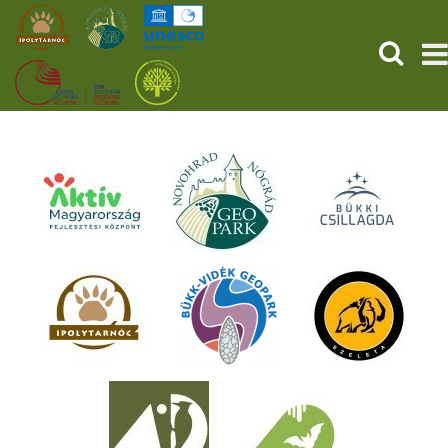
KERESÉ
KEZDŐOLDAL
ŐSVILÁGI POMPEJI
SZOLGÁLTATÁSOK
PROGRAMOK
HÍREK
RÓLUNK
ONLINE JEGYVÁSÁRLÁS