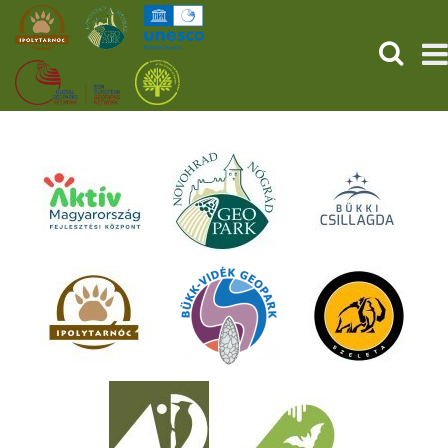
KERESÉ
KEZDŐOLDAL
ŐSVILÁGI POMPEJI
SZOLGÁLTATÁSOK
PROGRAMOK
HÍREK
RÓLUNK
ONLINE JEGYVÁSÁRLÁS