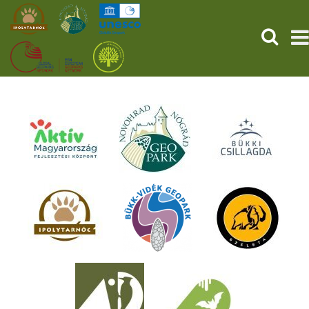
KERESÉ
KEZDŐOLDAL
ŐSVILÁGI POMPEJI
SZOLGÁLTATÁSOK
PROGRAMOK
HÍREK
RÓLUNK
ONLINE JEGYVÁSÁRLÁS