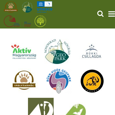
KERESÉ
KEZDŐOLDAL
ŐSVILÁGI POMPEJI
SZOLGÁLTATÁSOK
PROGRAMOK
HÍREK
RÓLUNK
ONLINE JEGYVÁSÁRLÁS