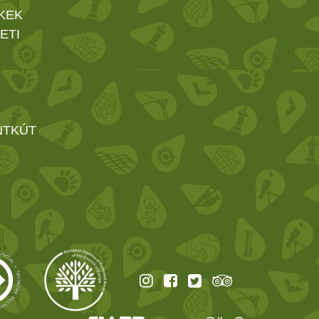
KEK
ETI
NTKÚT