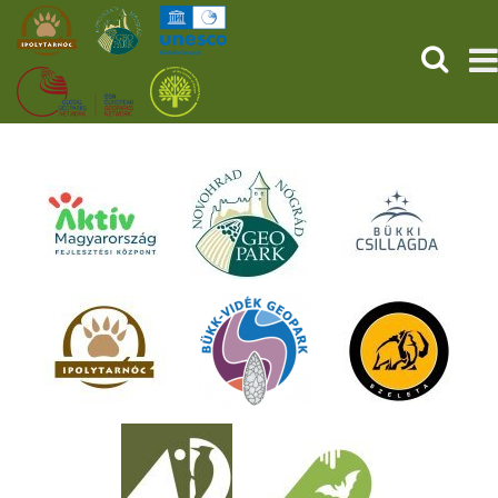
KERESÉ
KEZDŐOLDAL
ŐSVILÁGI POMPEJI
SZOLGÁLTATÁSOK
PROGRAMOK
HÍREK
RÓLUNK
ONLINE JEGYVÁSÁRLÁS