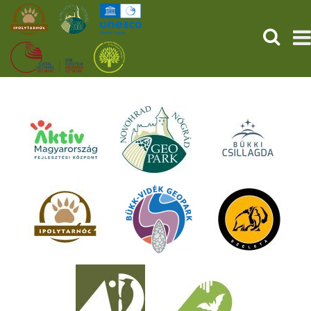
KERESÉ
KEZDŐOLDAL
ŐSVILÁGI POMPEJI
SZOLGÁLTATÁSOK
PROGRAMOK
HÍREK
RÓLUNK
ONLINE JEGYVÁSÁRLÁS