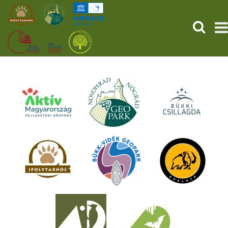
KERESÉ
KEZDŐOLDAL
ŐSVILÁGI POMPEJI
SZOLGÁLTATÁSOK
PROGRAMOK
HÍREK
RÓLUNK
ONLINE JEGYVÁSÁRLÁS