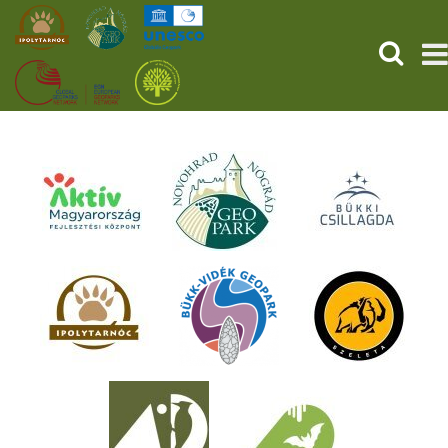
KERESÉ
KEZDŐOLDAL
ŐSVILÁGI POMPEJI
SZOLGÁLTATÁSOK
PROGRAMOK
HÍREK
RÓLUNK
ONLINE JEGYVÁSÁRLÁS