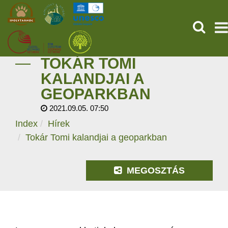
KERESÉ
TOKÁR TOMI
KEZDŐOLDAL
KALANDJAI A
GEOPARKBAN
ŐSVILÁGI POMPEJI
2021.09.05. 07:50
SZOLGÁLTATÁSOK
Index
Hírek
Tokár Tomi kalandjai a geoparkban
PROGRAMOK
MEGOSZTÁS
HÍREK
RÓLUNK
ONLINE JEGYVÁSÁRLÁS