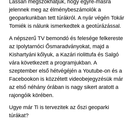
Lassan megszokhatjuk, hogy egyre-másra
jelennek meg az élménybeszámolók a
geoparkunkban tett túrákról. A nyár végén Tokár
Tomiék is nálunk ismerkedtek a geotúrázással.
A népszerű TV bemondó és felesége felkereste
az Ipolytarnóci Ősmaradványokat, majd a
Kishartyáni kőlyuk, a Kazári riolittufa és Salgó
vára következett a programjukban. A
szeptember első hétvégéjén a Youtube-on és a
Facebookon is közzétett videobejegyzésük már
az első néhány órában is nagy sikert aratott a
rajongóik körében.
Ugye már Ti is tervezitek az őszi geoparki
túrákat?