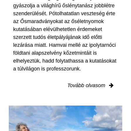
gyászolja a világhírű őslénytanász jobblétre
szenderülését. Pótolhatatlan veszteség érte
az Ősmaradványokat az őséletnyomok
kutatásában elévülhetetlen érdemeket
szerzett tudós életpályájának idő előtti
lezárása miatt. Hamvai mellé az ipolytarnóci
földtani alapszelvény kőzetmintáit is
elhelyeztük, hadd folytathassa a kutatásokat
a túlvilágon is professzorunk.
Tovább olvasom