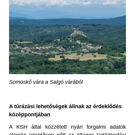
Somoskő vára a Salgó várából
A túrázási lehetőségek állnak az érdeklődés
középpontjában
A KSH által közzétett nyári forgalmi adatok
alapján jelentősen nőtt az átlagos tartózkodási