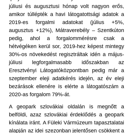
júliusi és augusztusi hónap volt nagyon erős,
amikor túllépték a havi látogatottsági adatok a
2019-es forgalmi adatokat (július +5%,
augusztus +12%), Mátraverebély – Szentkúton
pedig, ahol a forgalommérésre csak a
hétvégéken kerül sor, 2019-hez képest mintegy
30%-os növekedést regisztráltak idén a május-
júliusi legforgalmasabb időszakban az
Eresztvényi Látogatóközpontban pedig már a
szeptember eleji adatkérés idején, az év eleji
bezárások ellenére is elérte a látogatószám a
2020-as forgalom 79%-át.
A geopark szlovákiai oldalán is megnőtt a
belföldi, azaz szlovákiai érdeklődés a geopark
kínálata iránt. A Füleki Vármúzeum tapasztalatai
alapján az idei szezonban jelentősen csökkent a