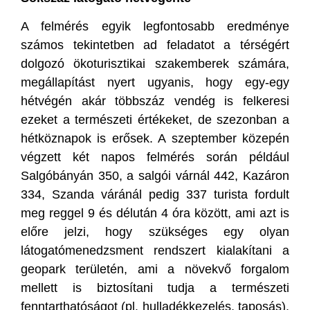
A felmérés egyik legfontosabb eredménye
számos tekintetben ad feladatot a térségért
dolgozó ökoturisztikai szakemberek számára,
megállapítást nyert ugyanis, hogy egy-egy
hétvégén akár többszáz vendég is felkeresi
ezeket a természeti értékeket, de szezonban a
hétköznapok is erősek. A szeptember közepén
végzett két napos felmérés során például
Salgóbányán 350, a salgói várnál 442, Kazáron
334, Szanda váránál pedig 337 turista fordult
meg reggel 9 és délután 4 óra között, ami azt is
előre jelzi, hogy szükséges egy olyan
látogatómenedzsment rendszert kialakítani a
geopark területén, ami a növekvő forgalom
mellett is biztosítani tudja a természeti
fenntarthatóságot (pl. hulladékkezelés, taposás),