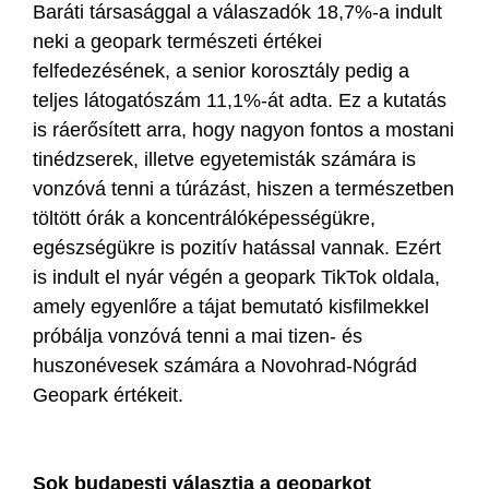
Baráti társasággal a válaszadók 18,7%-a indult
neki a geopark természeti értékei
felfedezésének, a senior korosztály pedig a
teljes látogatószám 11,1%-át adta. Ez a kutatás
is ráerősített arra, hogy nagyon fontos a mostani
tinédzserek, illetve egyetemisták számára is
vonzóvá tenni a túrázást, hiszen a természetben
töltött órák a koncentrálóképességükre,
egészségükre is pozitív hatással vannak. Ezért
is indult el nyár végén a geopark TikTok oldala,
amely egyenlőre a tájat bemutató kisfilmekkel
próbálja vonzóvá tenni a mai tizen- és
huszonévesek számára a Novohrad-Nógrád
Geopark értékeit.
Sok budapesti választja a geoparkot