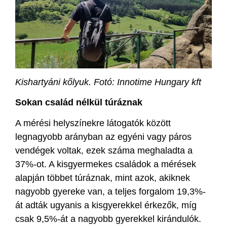
Kishartyáni kőlyuk. Fotó: Innotime Hungary kft
Sokan család nélkül túráznak
A mérési helyszínekre látogatók között
legnagyobb arányban az egyéni vagy páros
vendégek voltak, ezek száma meghaladta a
37%-ot. A kisgyermekes családok a mérések
alapján többet túráznak, mint azok, akiknek
nagyobb gyereke van, a teljes forgalom 19,3%-
át adták ugyanis a kisgyerekkel érkezők, míg
csak 9,5%-át a nagyobb gyerekkel kirándulók.