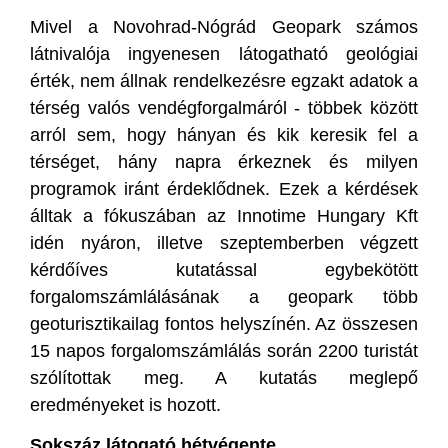
Mivel a Novohrad-Nógrád Geopark számos
látnivalója ingyenesen látogatható geológiai
érték, nem állnak rendelkezésre egzakt adatok a
térség valós vendégforgalmáról - többek között
arról sem, hogy hányan és kik keresik fel a
térséget, hány napra érkeznek és milyen
programok iránt érdeklődnek. Ezek a kérdések
álltak a fókuszában az Innotime Hungary Kft
idén nyáron, illetve szeptemberben végzett
kérdőíves kutatással egybekötött
forgalomszámlálásának a geopark több
geoturisztikailag fontos helyszínén. Az összesen
15 napos forgalomszámlálás során 2200 turistát
szólítottak meg. A kutatás meglepő
eredményeket is hozott.
Sokszáz látogató hétvégente