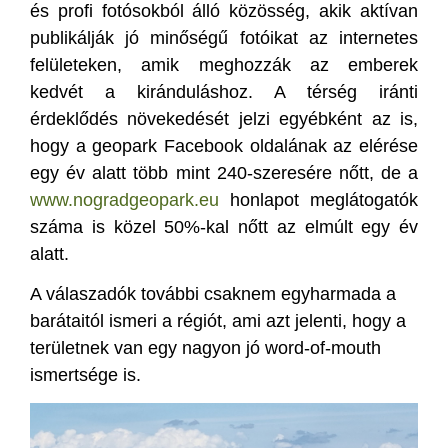
és profi fotósokból álló közösség, akik aktívan
publikálják jó minőségű fotóikat az internetes
felületeken, amik meghozzák az emberek
kedvét a kiránduláshoz. A térség iránti
érdeklődés növekedését jelzi egyébként az is,
hogy a geopark Facebook oldalának az elérése
egy év alatt több mint 240-szeresére nőtt, de a
www.nogradgeopark.eu
honlapot meglátogatók
száma is közel 50%-kal nőtt az elmúlt egy év
alatt.
A válaszadók további csaknem egyharmada a
barátaitól ismeri a régiót, ami azt jelenti, hogy a
területnek van egy nagyon jó word-of-mouth
ismertsége is.