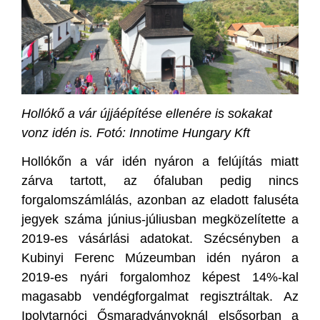
Hollókő a vár újjáépítése ellenére is sokakat
vonz idén is. Fotó: Innotime Hungary Kft
Hollókőn a vár idén nyáron a felújítás miatt
zárva tartott, az ófaluban pedig nincs
forgalomszámlálás, azonban az eladott faluséta
jegyek száma június-júliusban megközelítette a
2019-es vásárlási adatokat. Szécsényben a
Kubinyi Ferenc Múzeumban idén nyáron a
2019-es nyári forgalomhoz képest 14%-kal
magasabb vendégforgalmat regisztráltak. Az
Ipolytarnóci Ősmaradványoknál elsősorban a