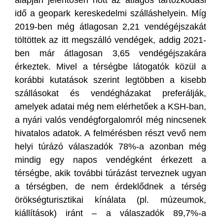
idő a geopark kereskedelmi szálláshelyein. Míg
2019-ben még átlagosan 2,21 vendégéjszakát
töltöttek az itt megszálló vendégek, addig 2021-
ben már átlagosan 3,65 vendégéjszakára
érkeztek. Mivel a térségbe látogatók közül a
korábbi kutatások szerint legtöbben a kisebb
szállásokat és vendégházakat preferálják,
amelyek adatai még nem elérhetőek a KSH-ban,
a nyári valós vendégforgalomról még nincsenek
hivatalos adatok. A felmérésben részt vevő nem
helyi túrázó válaszadók 78%-a azonban még
mindig egy napos vendégként érkezett a
térségbe, akik további túrázást terveznek ugyan
a térségben, de nem érdeklődnek a térség
örökségturisztikai kínálata (pl. múzeumok,
kiállítások) iránt – a válaszadók 89,7%-a