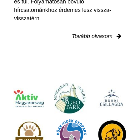
és túl. Folyamatosan bővülő
hírcsatornánkhoz érdemes lesz vissza-
visszatérni.
Tovább olvasom