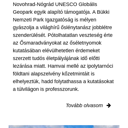
Novohrad-Nógrád UNESCO Globális
Geopark egyik alapító támogatója. A Bükki
Nemzeti Park Igazgatóság is mélyen
gyászolja a világhírű őslénytanász jobblétre
szenderülését. Pótolhatatlan veszteség érte
az Ősmaradványokat az őséletnyomok
kutatásában elévülhetetlen érdemeket
szerzett tudós életpályájának idő előtti
lezárása miatt. Hamvai mellé az ipolytarnóci
földtani alapszelvény kőzetmintáit is
elhelyeztük, hadd folytathassa a kutatásokat
a túlvilágon is professzorunk.
Tovább olvasom