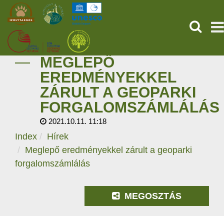
KERESÉ
MEGLEPŐ
KEZDŐOLDAL
EREDMÉNYEKKEL
ZÁRULT A GEOPARKI
ŐSVILÁGI POMPEJI
FORGALOMSZÁMLÁLÁS
SZOLGÁLTATÁSOK
2021.10.11. 11:18
Index
Hírek
PROGRAMOK
Meglepő eredményekkel zárult a geoparki
forgalomszámlálás
HÍREK
RÓLUNK
MEGOSZTÁS
ONLINE JEGYVÁSÁRLÁS