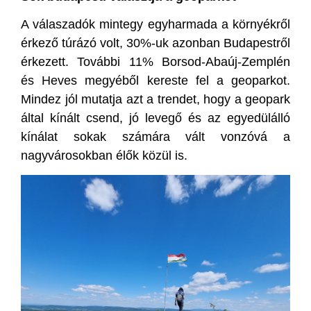
A válaszadók mintegy egyharmada a környékről
érkező túrázó volt, 30%-uk azonban Budapestről
érkezett. További 11% Borsod-Abaúj-Zemplén
és Heves megyéből kereste fel a geoparkot.
Mindez jól mutatja azt a trendet, hogy a geopark
által kínált csend, jó levegő és az egyedülálló
kínálat sokak számára vált vonzóvá a
nagyvárosokban élők közül is.