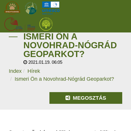
ISMERI ÖN A
KEZDŐOLDAL
NOVOHRAD-NÓGRÁD
GEOPARKOT?
ŐSVILÁGI POMPEJI
2021.01.19. 06:05
SZOLGÁLTATÁSOK
Index
Hírek
Ismeri Ön a Novohrad-Nógrád Geoparkot?
PROGRAMOK
MEGOSZTÁS
HÍREK
RÓLUNK
ONLINE JEGYVÁSÁRLÁS