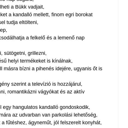
heti a Bükk vadjait,
ket a kandalló mellett, finom egri borokat
l tudja eltölteni,
rep,
csodálhatja a felkelő és a lemenő nap
 sütögetni, grillezni,
sű helyi termékeket is kínálnak,
 másra bízni a pihenés idejére, ugyanis őt is
ny szerint a televízió is hozzájárul,
ni, romantikázni vágyókat és az aktív
l egy hangulatos kandalló gondoskodik,
mára az udvarban van parkolási lehetőség,
át a fűtéshez, ágyneműt, jól felszerelt konyhát,