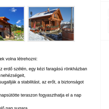
ek volna létrehozni:
z erdő szélén, egy kézi faragású rönkházban
 nehézségeit,
gallják a stabilitást, az erőt, a biztonságot
apsütötte teraszon fogyaszthatja el a nap
elő nap sugara,