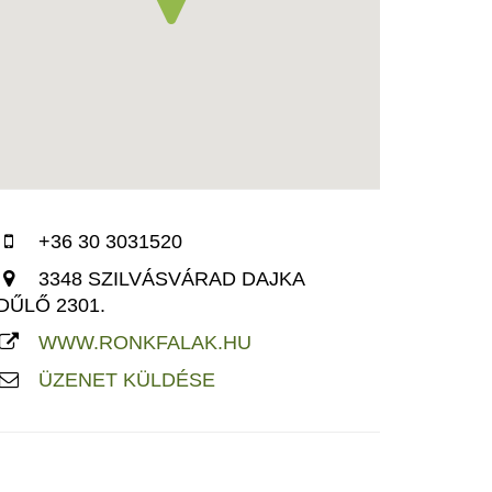
+36 30 3031520
3348 SZILVÁSVÁRAD DAJKA
DŰLŐ 2301.
WWW.RONKFALAK.HU
ÜZENET KÜLDÉSE