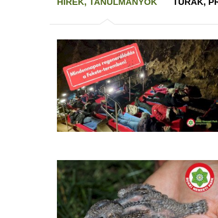
HÍREK, TANULMÁNYOK
TÚRÁK, 