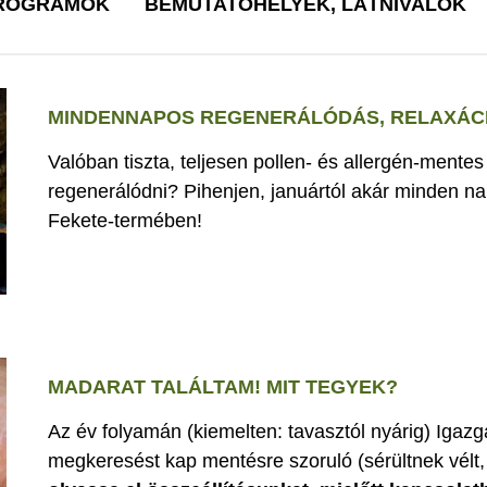
PROGRAMOK
BEMUTATÓHELYEK, LÁTNIVALÓK
MINDENNAPOS REGENERÁLÓDÁS, RELAXÁCI
Valóban tiszta, teljesen pollen- és allergén-mente
regenerálódni? Pihenjen, januártól akár minden nap
Fekete-termében!
MADARAT TALÁLTAM! MIT TEGYEK?
Az év folyamán (kiemelten: tavasztól nyárig) Iga
megkeresést kap mentésre szoruló (sérültnek vélt, 