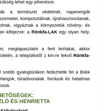
zükség lehet egy pihenésre.
ják a természet védelmét, napenergiát
a szemetet, komposztálnak, újrahasznosítanak,
solnak, vigyáznak a környezetük növény- és
an kifejezve: a
Rönkfa-LAK
egy olyan hely,
i, megtapasztalni a fent leírtakat, akkor
rületén, a településtől 1 km-re fekvő
Rönkfa-
 szebb gyalogtúrákon fedezhetik fel a Bükk
rlangok, túraútvonalak, források és hatalmas
tossá.
HETŐSÉGEK:
LÓ ÉS HENRIETTA
 Szilvásvárad