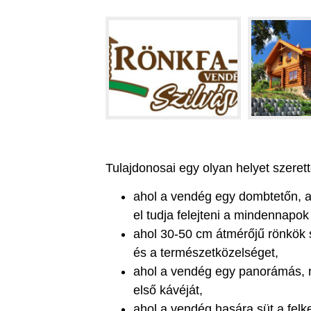
Tulajdonosai egy olyan helyet szerett
ahol a vendég egy dombtetőn, a
el tudja felejteni a mindennapok
ahol 30-50 cm átmérőjű rönkök su
és a természetközelséget,
ahol a vendég egy panorámás, n
első kávéját,
ahol a vendég hasára süt a felk