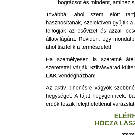
bográcsot és mindent, amihez s
Továbbá: ahol szem előtt tart
hasznosítanak, szelektíven gyűjtik 
felfogják az esővizet és azzal loc
állatvilágára. Röviden, egy mondatb
ahol tisztelik a természetet!
Ha személyesen is szeretné átéln
szeretettel várják Szilvásvárad külte
LAK
vendégházban!
Az aktív pihenésre vágyók szebbnél
hegységet. A tájat hegygerincek, ba
erdők teszik felejthetetlenül varázsla
ELÉR
HÓCZA LÁSZ
3348