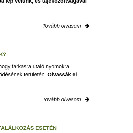
ba lép velünk, és tájékozottságával
Tovább olvasom
K?
 hogy farkasra utaló nyomokra
ödésének területén.
Olvassák el
Tovább olvasom
 TALÁLKOZÁS ESETÉN