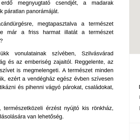
erdő megnyugtató csendjét, a madarak
kk páratlan panorámáját.
ácándürgésre, megtapasztalva a természet
te már a friss harmat illatát a természet
e?
 vonulatainak szívében, Szilvásvárad
lág és az emberiség zajaitól. Reggelente, az
szívet is megmelengeti. A természet minden
k, ezért a vendégház egész évben szívesen
ntikázni és pihenni vágyó párokat, családokat,
 természetközeli érzést nyújtó kis rönkház,
lásolására van lehetőség.