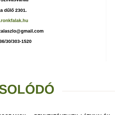
a dűlő 2301.
ronkfalak.hu
czalaszlo@gmail.com
+36/30/303-1520
SOLÓDÓ