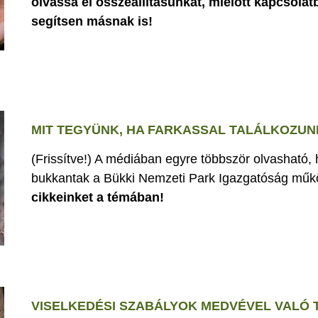
olvassa el összeállításunkat, mielőtt kapcsolat
segítsen másnak is!
MIT TEGYÜNK, HA FARKASSAL TALÁLKOZUN
(Frissítve!) A médiában egyre többször olvasható,
bukkantak a Bükki Nemzeti Park Igazgatóság műk
cikkeinket a témában!
VISELKEDÉSI SZABÁLYOK MEDVÉVEL VALÓ