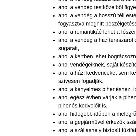
ahol a vendég testközelből figyel
ahol a vendég a hosszú téli esté
fogyasztva meghitt beszélgetésse
ahol a romantikáé lehet a fősze
ahol a vendég a ház teraszáról 
sugarait,
ahol a kertben lehet bográcsozni,
ahol vendégeiknek, saját készíté
ahol a házi kedvenceket sem kell
szívesen fogadják,
ahol a kényelmes pihenéshez, igé
ahol egész évben várják a pihen
pihenés kedvelőit is,
ahol hidegebb időben a melegrő
ahol a gépjárművel érkezők szá
ahol a szálláshely biztosít tűzif