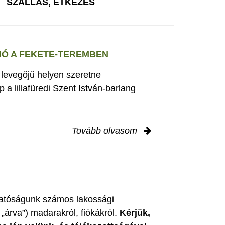
SZÁLLÁS, ÉTKEZÉS
Ó A FEKETE-TEREMBEN
s levegőjű helyen szeretne
 a lillafüredi Szent István-barlang
Tovább olvasom
zgatóságunk számos lakossági
„árva”) madarakról, fiókákról.
Kérjük,