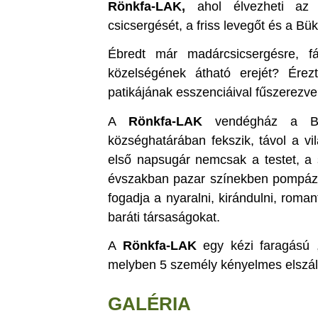
Rönkfa-LAK,
ahol élvezheti az 
csicsergését, a friss levegőt és a Bü
Ébredt már madárcsicsergésre, f
közelségének átható erejét? Érez
patikájának esszenciáival fűszerezv
A
Rönkfa-LAK
vendégház a Bükk
községhatárában fekszik, távol a vi
első napsugár nemcsak a testet, a 
évszakban pazar színekben pompázi
fogadja a nyaralni, kirándulni, roma
baráti társaságokat.
A
Rönkfa-LAK
egy kézi faragású ,
melyben 5 személy kényelmes elszál
GALÉRIA