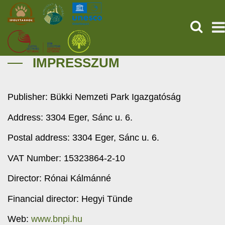
SUCHEN
IMPRESSZUM
TITELSEITE
FOSSILIEN
Publisher: Bükki Nemzeti Park Igazgatóság
Address: 3304 Eger, Sánc u. 6.
DIENSTLEISTUNGEN
Postal address: 3304 Eger, Sánc u. 6.
GESCHEHEN (HU)
VAT Number: 15323864-2-10
NACHRICHTEN
Director: Rónai Kálmánné
ÜBER UNS
Financial director: Hegyi Tünde
Web:
www.bnpi.hu
SICHERN SIE SICH JETZT IHR TICKET!