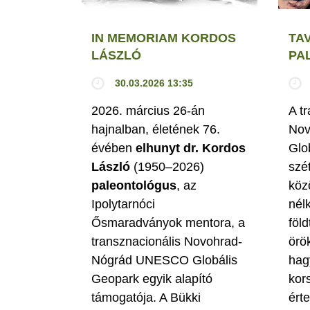
IN MEMORIAM KORDOS
TA
LÁSZLÓ
PA
30.03.2026 13:35
2026. március 26-án
A t
hajnalban, életének 76.
Nov
évében
elhunyt dr. Kordos
Glo
László
(1950–2026)
szé
paleontológus
, az
köz
Ipolytarnóci
nél
Ősmaradványok mentora, a
föld
transznacionális Novohrad-
örö
Nógrád UNESCO Globális
hag
Geopark egyik alapító
kor
támogatója. A Bükki
ért