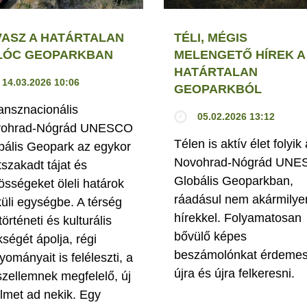
VASZ A HATÁRTALAN
TÉLI, MÉGIS
LÓC GEOPARKBAN
MELENGETŐ HÍREK A
HATÁRTALAN
14.03.2026 10:06
GEOPARKBÓL
ransznacionális
05.02.2026 13:12
ohrad-Nógrád UNESCO
Télen is aktív élet folyik 
bális Geopark az egykor
Novohrad-Nógrád UN
tszakadt tájat és
Globális Geoparkban,
össégeket öleli határok
ráadásul nem akármilye
küli egységbe. A térség
hírekkel. Folyamatosan
történeti és kulturális
bővülő képes
kségét ápolja, régi
beszámolónkat érdeme
yományait is feléleszti, a
újra és újra felkeresni.
szellemnek megfelelő, új
elmet ad nekik. Egy