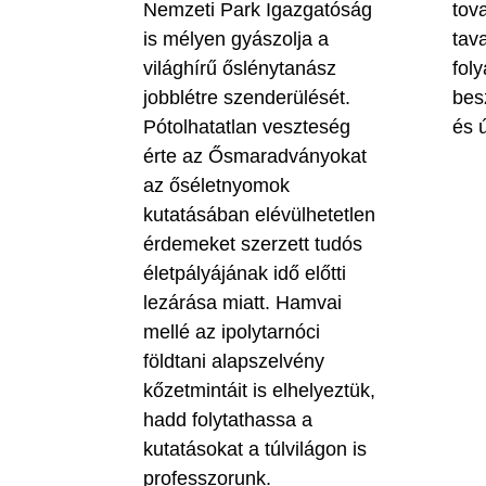
Nemzeti Park Igazgatóság
tova
is mélyen gyászolja a
tav
világhírű őslénytanász
fol
jobblétre szenderülését.
bes
Pótolhatatlan veszteség
és ú
érte az Ősmaradványokat
az őséletnyomok
kutatásában elévülhetetlen
érdemeket szerzett tudós
életpályájának idő előtti
lezárása miatt. Hamvai
mellé az ipolytarnóci
földtani alapszelvény
kőzetmintáit is elhelyeztük,
hadd folytathassa a
kutatásokat a túlvilágon is
professzorunk.