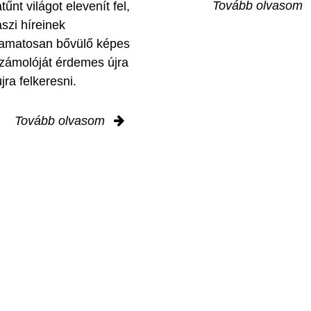
Tovább olvasom
tűnt világot elevenít fel,
aszi híreinek
yamatosan bővülő képes
zámolóját érdemes újra
jra felkeresni.
Tovább olvasom