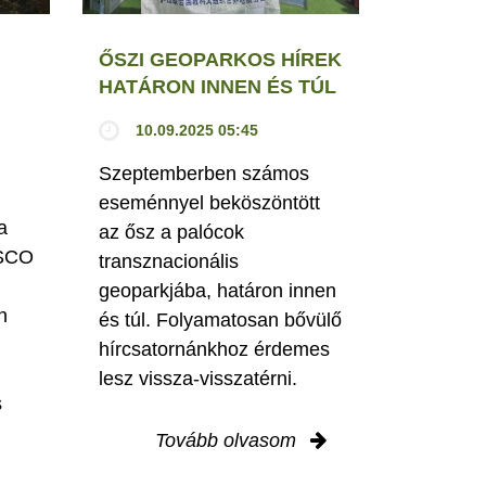
ŐSZI GEOPARKOS HÍREK
HATÁRON INNEN ÉS TÚL
10.09.2025 05:45
Szeptemberben számos
eseménnyel beköszöntött
a
az ősz a palócok
ESCO
transznacionális
geoparkjába, határon innen
n
és túl. Folyamatosan bővülő
hírcsatornánkhoz érdemes
lesz vissza-visszatérni.
s
Tovább olvasom