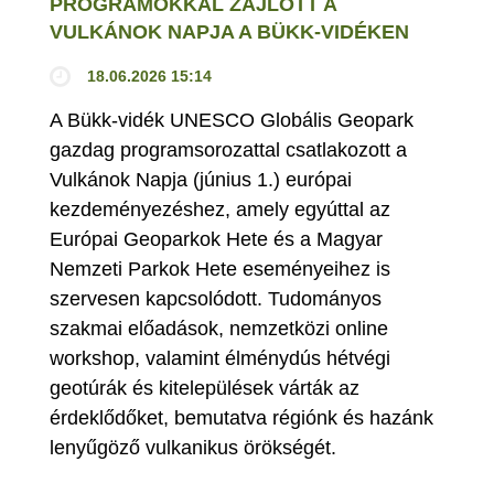
PROGRAMOKKAL ZAJLOTT A
VULKÁNOK NAPJA A BÜKK-VIDÉKEN
18.06.2026 15:14
A Bükk-vidék UNESCO Globális Geopark
gazdag programsorozattal csatlakozott a
Vulkánok Napja (június 1.) európai
kezdeményezéshez, amely egyúttal az
Európai Geoparkok Hete és a Magyar
Nemzeti Parkok Hete eseményeihez is
szervesen kapcsolódott. Tudományos
szakmai előadások, nemzetközi online
workshop, valamint élménydús hétvégi
geotúrák és kitelepülések várták az
érdeklődőket, bemutatva régiónk és hazánk
lenyűgöző vulkanikus örökségét.