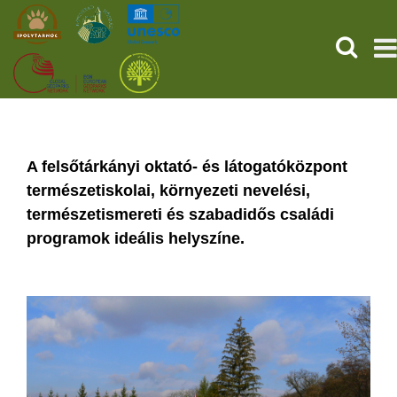
SUCHEN
TITELSEITE
FOSSILIEN
A felsőtárkányi oktató- és látogatóközpont
természetiskolai, környezeti nevelési,
DIENSTLEISTUNGEN
természetismereti és szabadidős családi
programok ideális helyszíne.
GESCHEHEN (HU)
NACHRICHTEN
ÜBER UNS
SICHERN SIE SICH JETZT IHR TICKET!