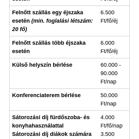
Felnőtt szállás egy éjszaka
6.500
esetén
(min. foglalási létszám:
Ft/fő/éj
20 fő)
Felnőtt szállás több éjszaka
6.000
esetén
Ft/fő/éj
Külső helyszín bérlése
60.000 -
90.000
Ft/nap
Konferenciaterem bérlése
50.000
Ft/nap
Sátorozási díj fürdőszoba- és
4.000
konyhahasználattal
Ft/fő/nap
Sátorozási díj diákok számára
3.500