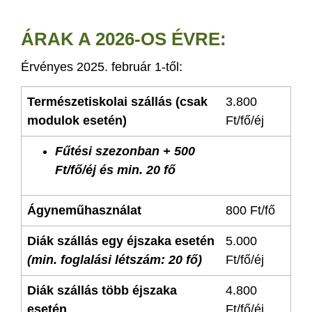
ÁRAK A 2026-OS ÉVRE:
Érvényes 2025. február 1-től:
Természetiskolai szállás (csak
3.800
modulok esetén)
Ft/fő/éj
Fűtési szezonban + 500
Ft/fő/éj és min. 20 fő
Ágyneműhasználat
800 Ft/fő
Diák szállás egy éjszaka esetén
5.000
(min. foglalási létszám: 20 fő)
Ft/fő/éj
Diák szállás több éjszaka
4.800
esetén
Ft/fő/éj