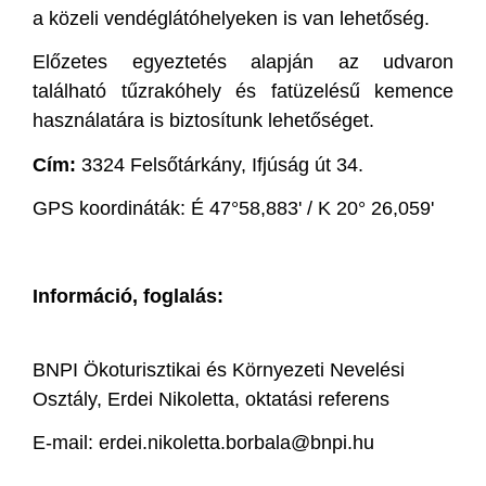
a közeli vendéglátóhelyeken is van lehetőség.
Előzetes egyeztetés alapján az udvaron
található tűzrakóhely és fatüzelésű kemence
használatára is biztosítunk lehetőséget.
Cím:
3324 Felsőtárkány, Ifjúság út 34.
GPS koordináták: É 47°58,883' / K 20° 26,059'
Információ, foglalás:
BNPI Ökoturisztikai és Környezeti Nevelési
Osztály, Erdei Nikoletta, oktatási referens
E-mail: erdei.nikoletta.borbala@bnpi.hu