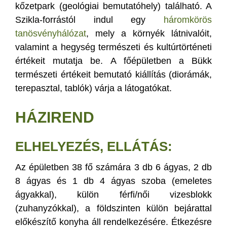
kőzetpark (geológiai bemutatóhely) található. A
Szikla-forrástól indul egy
háromkörös
tanösvényhálózat
, mely a környék látnivalóit,
valamint a hegység természeti és kultúrtörténeti
értékeit mutatja be. A főépületben a Bükk
természeti értékeit bemutató kiállítás (diorámák,
terepasztal, tablók) várja a látogatókat.
HÁZIREND
ELHELYEZÉS, ELLÁTÁS:
Az épületben 38 fő számára 3 db 6 ágyas, 2 db
8 ágyas és 1 db 4 ágyas szoba (emeletes
ágyakkal), külön férfi/női vizesblokk
(zuhanyzókkal), a földszinten külön bejárattal
előkészítő konyha áll rendelkezésére. Étkezésre