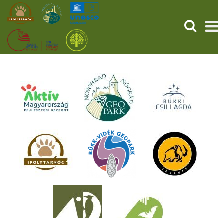
SUCHEN
TITELSEITE
FOSSILIEN
DIENSTLEISTUNGEN
GESCHEHEN (HU)
NACHRICHTEN
ÜBER UNS
SICHERN SIE SICH JETZT IHR TICKET!